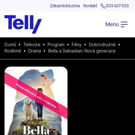
Zákaznická zóna
Kontakt
533 427 533
Menu
Domů
Televize
Program
Filmy
Dobrodružné
Rodinné
Drama
Bella a Sebastian: Nová generace
Pořad aktuálně není v nabídce