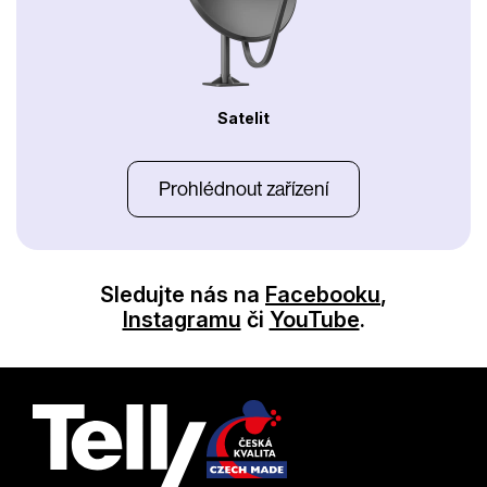
Satelit
Prohlédnout zařízení
Sledujte nás na
Facebooku
,
Instagramu
či
YouTube
.