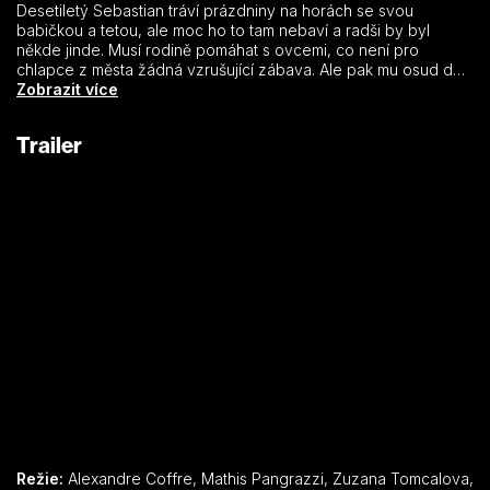
Desetiletý Sebastian tráví prázdniny na horách se svou
babičkou a tetou, ale moc ho to tam nebaví a radši by byl
někde jinde. Musí rodině pomáhat s ovcemi, co není pro
chlapce z města žádná vzrušující zábava. Ale pak mu osud do
cesty přihraje Bellu, obrovského bílého psa, kterému jeho
Zobrazit více
majitel ubližuje, a pro Sebastiana začíná to největší
dobrodružství jeho života. Je připraven udělat cokoli, aby
Trailer
bojoval proti nespravedlnosti a zachránil svého nově
nalezeného psího přítele.
Režie:
Alexandre Coffre, Mathis Pangrazzi, Zuzana Tomcalova,