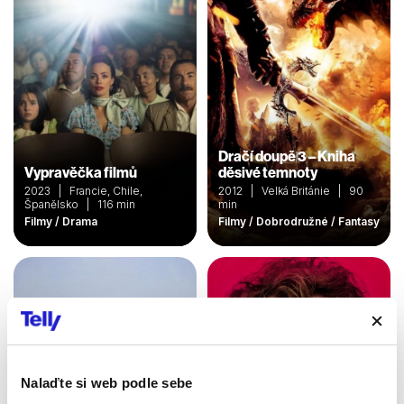
Dračí doupě 3 – Kniha
Vypravěčka filmů
děsivé temnoty
2023 | Francie, Chile,
2012 | Velká Británie | 90
Španělsko | 116 min
min
Filmy / Drama
Filmy / Dobrodružné / Fantasy
Nalaďte si web podle sebe