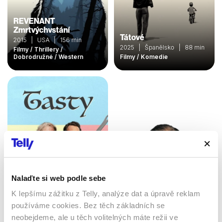
REVENANT
Zmrtvýchvstání
Tátové
2015 | USA | 156 min
2025 | Španělsko | 88 min
Filmy / Thrillery /
Dobrodružné / Western
Filmy / Komedie
Nalaďte si web podle sebe
S chutí
Lhář, lhář
K lepšímu zážitku z Telly, analýze dat a úpravě reklam
2024 | Estonsko, Litva |
108 min
1997 | USA | 83 min
používáme cookies. Bez těch základních se
Filmy / Komedie
Filmy / Komedie
neobejdeme, ale u těch volitelných máte režii ve