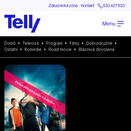
Zákaznická zóna
Kontakt
533 427 533
Menu
Domů
Televize
Program
Filmy
Dobrodružné
Ostatní
Komedie
Road movie
Bláznivá dovolená
Pořad aktuálně není v nabídce