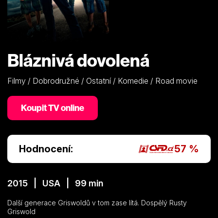
Bláznivá dovolená
Filmy / Dobrodružné / Ostatní / Komedie / Road movie
Koupit TV online
Hodnocení:
57 %
2015 | USA | 99 min
Další generace Griswoldů v tom zase lítá. Dospělý Rusty
Griswold