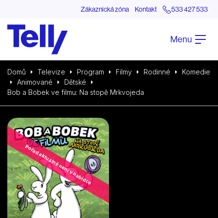
Zákaznická zóna
Kontakt
533 427 533
Menu
Domů
Televize
Program
Filmy
Rodinné
Komedie
Animované
Dětské
Bob a Bobek ve filmu: Na stopě Mrkvojeda
Pořad aktuálně není v nabídce