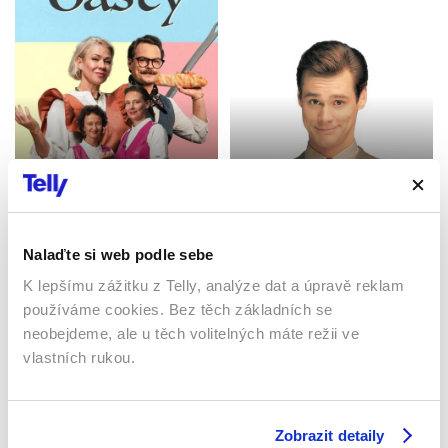
S chutí
Lhář, lhář
2024 | Estonsko, Litva |
108 min
1997 | USA | 83 min
Filmy / Komedie
Filmy / Komedie
Nalaďte si web podle sebe
K lepšímu zážitku z Telly, analýze dat a úpravě reklam
používáme cookies. Bez těch základních se
Sledujte kdekoliv až na 6 zařízeních
neobejdeme, ale u těch volitelných máte režii ve
vlastních rukou.
Sledovat internetovou televizi jde odkudkoliv
po celé EU, a to až na 6 zařízeních.
Zobrazit detaily