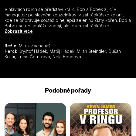
V hlavních rolích se představí králíci Bob a Bobek žijící v
maringotce po slavném kouzelníkovi v zahrádkářské kolonii,
kde se připravuje soutěž o nejlepší zeleninu Zlatý kořen. Bob a
Bobek se do soutěže zapojí, ale jejich zahrádkářské
schopnosti zrovna nejsou nejlepší a konkurence je veliká. A
Zobrazit více
navíc všem soutěžícím začne ze zahrádek miznout veškerá
úroda. Zvládnou Bob a Bobek odhalit viníka? A kdo nakonec
Režie:
Mirek Zachariáš
vyhraje soutěž o Zlatý kořen?
Herci:
Kryštof Hádek, Matěj Hádek, Milan Šteindler, Dušan
Kollár, Lucie Černíková, Nela Boudová
Podobné pořady