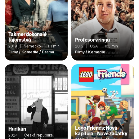
Takmer dokonalé
tajomstvá
Profesor v ringu
2019 | Německo | 111 min
2012 | USA | 105 min
Filmy / Komedie / Drama
Filmy / Komedie
Lego Friends: Nová
Hurikán
kapitola – Nové začátky
2024 | Česká republika,