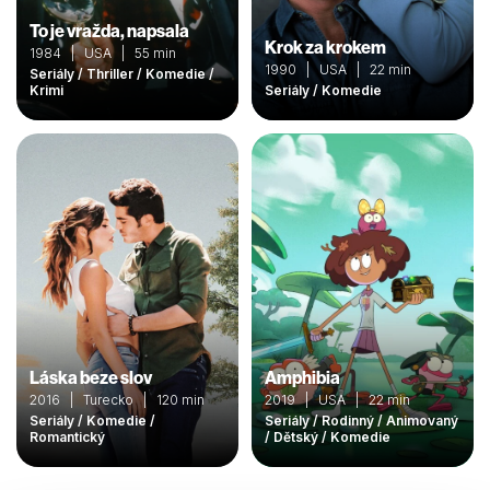
To je vražda, napsala
Krok za krokem
1984 | USA | 55 min
1990 | USA | 22 min
Seriály / Thriller / Komedie /
Krimi
Seriály / Komedie
Láska beze slov
Amphibia
2016 | Turecko | 120 min
2019 | USA | 22 min
Seriály / Komedie /
Seriály / Rodinný / Animovaný
Romantický
/ Dětský / Komedie