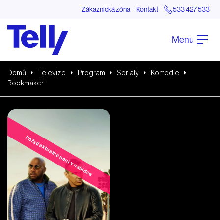
Zákaznická zóna
Kontakt
533 427 533
Menu
Domů
Televize
Program
Seriály
Komedie
Bookmaker
Pořad aktuálně není v nabídce