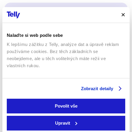
Sledujte kdekoliv až na 6 zařízeních
Sledovat internetovou televizi jde odkudkoliv
po celé EU, a to až na 6 zařízeních.
Nalaďte si web podle sebe
K lepšímu zážitku z Telly, analýze dat a úpravě reklam
používáme cookies. Bez těch základních se
neobejdeme, ale u těch volitelných máte režii ve
vlastních rukou.
Zobrazit detaily
Povolit vše
Smart TV - Android, Google, Samsung, LG, VIDAA
Upravit