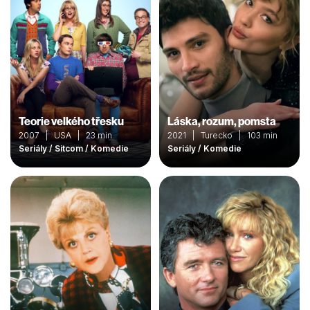
Teorie velkého třesku
Láska, rozum, pomsta
2007 | USA | 23 min
2021 | Turecko | 103 min
Seriály / Sitcom / Komedie
Seriály / Komedie