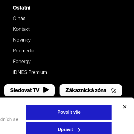
Ostatní
O nás
Kontakt
Novinky
Pro média
Fonergy
iDNES Premium
Sledovat TV
Zákaznická zóna
Povolit vše
adních se
Facebook
YouTube
Instagram
Upravit