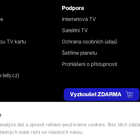
Podpora
ze
Internetová TV
Satelitní TV
ou TV kartu
Ochrana osobních údajů
Šetříme planetu
Prohlášení o přístupnosti
telly.cz)
Vyzkoušet ZDARMA
e
 | Všechna práva vyhrazena. |
Nastavení cookies
, analýze dat a úpravě reklam používáme cookies. Bez těch zákl
itelných máte režii ve vlastních rukou.