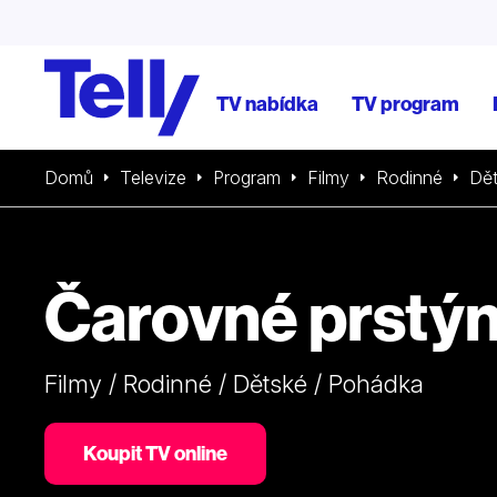
TV nabídka
TV program
Domů
Televize
Program
Filmy
Rodinné
Dě
Čarovné prstý
Filmy / Rodinné / Dětské / Pohádka
Koupit TV online