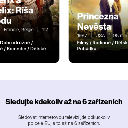
lix: Ríša
Princezna
edu
Nevěsta
 Francie, Belgie | 112
1987 | USA | 98 min
/ Dobrodružné /
Filmy / Rodinné / Dětsk
é / Komedie / Dětské
Pohádka
Sledujte kdekoliv až na 6 zařízeních
Sledovat internetovou televizi jde odkudkoliv
po celé EU, a to až na 6 zařízeních.