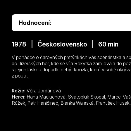
Hodnocení:
1978 | Československo | 60 min
V pohádce o čarovných prstýnkách vás scenáristka a s
do Jizerských hor, kde se víla Rokytka zamilovala do po
s jejich láskou dopadlo nebýt kouzla, které v sobě ukrýv
z pouti…
Režie:
Věra Jordánová
Herci:
Hana Maciuchová, Svatopluk Skopal, Marcel Vašinka, Naďa Konvalinková, Martin