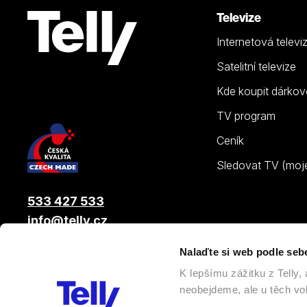
Televize
Internetová televi
Satelitní televize
Kde koupit dárkov
TV program
Ceník
Sledovat TV (moje.
533 427 533
info@telly.cz
Nalaďte si web podle seb
© 2026 |
Telly s.r.o.
, člen skupiny LAMA ENERGY GROUP
K lepšímu zážitku z Telly
neobejdeme, ale u těch vol