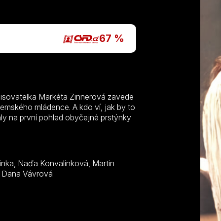
P
67 %
pisovatelka Markéta Zinnerová zavede
zemského mládence. A kdo ví, jak by to
aly na první pohled obyčejné prstýnky
Růžek, Petr Haničinec, Blanka Waleská, František Husák, Dana Vávrová