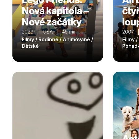
Nová kapitola –
čty
Nové začátky
lou
2023 | USA | 45 min
2007 |
Filmy / Rodinné / Animované /
Filmy /
Dětské
Pohád
Ast