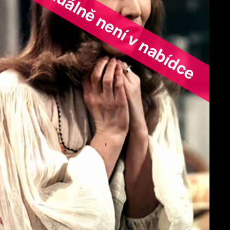
ořad aktuálně není v nabídce