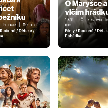
O Maryšce a
řicet
vlčím hrádk
pežníků
1979 | Československ
 Francie | 90 min
min
 Rodinné / Dětské /
Filmy / Rodinné / Dětsk
ka
Pohádka
erix a