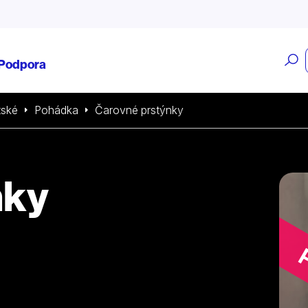
O
Podpora
v
tské
Pohádka
Čarovné prstýnky
nky