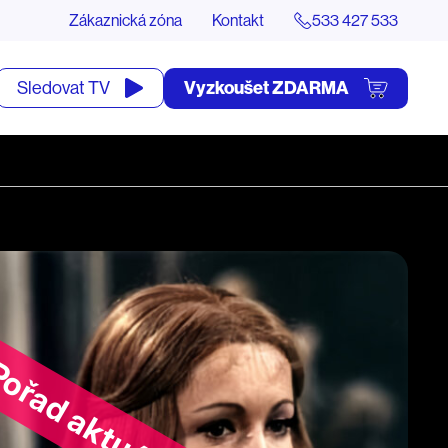
Zákaznická zóna
Kontakt
533 427 533
tevřít
Vyzkoušet ZDARMA
Sledovat TV
yhledávání