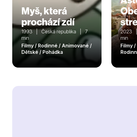
Myš, která
Obe
prochází zdí
str
1993 | Česká republika | 7
2023 |
min
min
Filmy / Rodinné / Animované /
Filmy 
Dětské / Pohádka
Rodinn