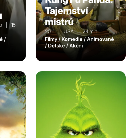
Tajemství
u
mistrů
o | 15
2011 | USA | 24 min
é /
Filmy / Komedie / Animované
/ Dětské / Akční