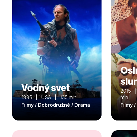
Osl
slu
Vodný svet
2015 | 
1995 | USA | 135 min
min
Filmy / Dobrodružné / Drama
Filmy 