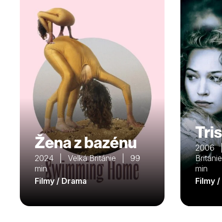
Tris
Žena z bazénu
2006 |
2024 | Velká Británie | 99
Britán
min
min
Filmy / Drama
Filmy 