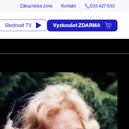
Zákaznická zóna
Kontakt
533 427 533
tevřít
Vyzkoušet ZDARMA
Sledovat TV
yhledávání