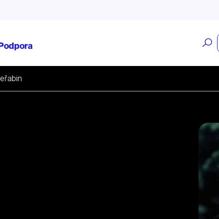
O
Podpora
v
jeřabin