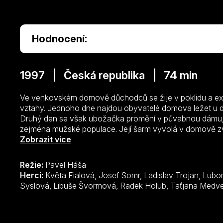
Hodnocení:
1997 | Česká republika | 74 min
Ve venkovském domově důchodců se žije v poklidu a existu
vztahy. Jednoho dne najdou obyvatelé domova ležet u 
Druhý den se však ubožačka promění v půvabnou dámu, 
zejména mužské populace. Její šarm vyvolá v domově zvlá
probouzí usínající aktivita, zájem o nejbližší i vzdálenější
Zobrazit více
Lyrická televizní hra režiséra P. Háši a dramatika F. Pavlíč
podivuhodném vlivu lásky na lidský život, třebas již dov
Režie:
Pavel Háša
jeřabin.
Herci:
Květa Fialová, Josef Somr, Ladislav Trojan, Lubomír Kostelka, Josef Vinklář, Dana