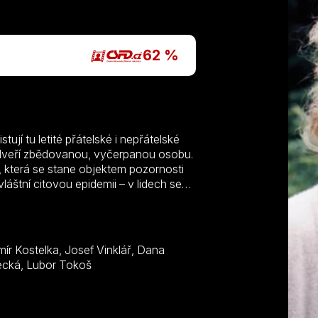
62 %
jí tu letité přátelské i nepřátelské
dveří zbědovanou, vyčerpanou osobu.
která se stane objektem pozornosti
štní citovou epidemii – v lidech se
 svět, pocit větší potřeby tolerance.
ka s K. Fialovou v hlavní roli vypráví o
ršený a vyrovnaný. Na život v čase
Syslová, Libuše Švormová, Radek Holub, Taťjana Medvecká, Lubor Tokoš