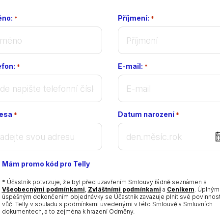
no:
Příjmení:
*
*
efon:
E-mail:
*
*
esa
Datum narození
*
*
DD
dot
MM
Mám promo kód pro Telly
dot
YYYY
* Účastník potvrzuje, že byl před uzavřením Smlouvy řádně seznámen s
Všeobecnými podmínkami
,
Zvláštními podmínkami
a
Ceníkem
. Úplným
úspěšným dokončením objednávky se Účastník zavazuje plnit své povinnost
vůči Telly v souladu s podmínkami uvedenými v této Smlouvě a Smluvních
dokumentech, a to zejména k hrazení Odměny.