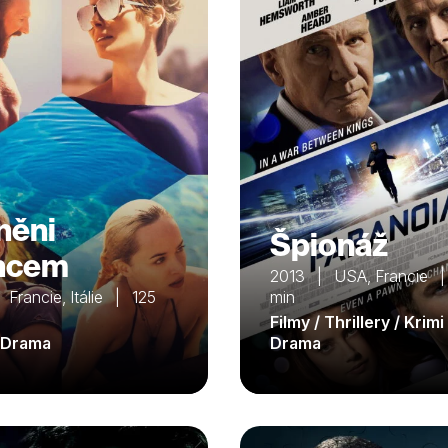
něni
Špionáž
ncem
2013 | USA, Francie 
Francie, Itálie | 125
min
Filmy / Thrillery / Krimi 
/ Drama
Drama