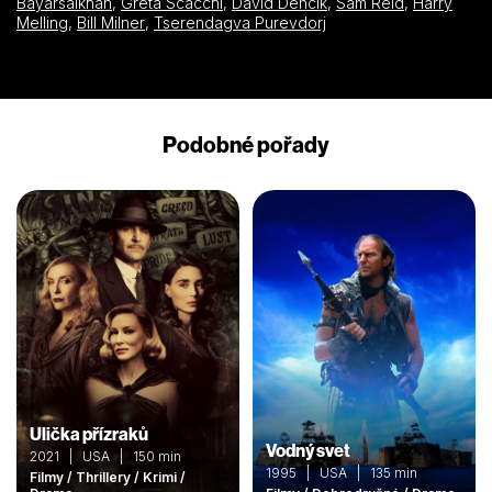
Bayarsaikhan
,
Greta Scacchi
,
David Dencik
,
Sam Reid
,
Harry
Melling
,
Bill Milner
,
Tserendagva Purevdorj
Podobné pořady
Ulička přízraků
Vodný svet
2021 | USA | 150 min
1995 | USA | 135 min
Filmy / Thrillery / Krimi /