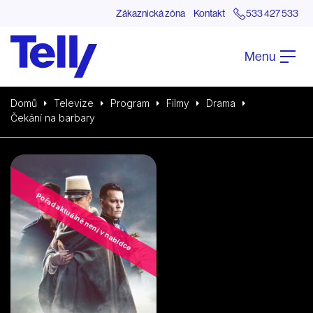
Zákaznická zóna
Kontakt
533 427 533
Menu
Domů
Televize
Program
Filmy
Drama
Čekání na barbary
Pořad aktuálně není v nabídce