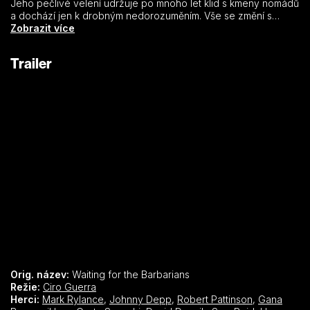
Jeho pečlivé velení udržuje po mnoho let klid s kmeny nomádů
a dochází jen k drobným nedorozuměním. Vše se změní s
příchodem plukovníka Jolla (Johnny Depp), který přichází na
Zobrazit více
základě informací, že barbaři chystají útok. Je krutý a brutální,
velitel nechápe Jollovy metody, ani jeho cíle. Jeho protesty
Trailer
nepomáhají a nakonec na něj padne podezření z kolaborace s
nepřítelem. Musí se rozhodnout, zda zvolí loajálnost k impériu,
nebo lidskost, právo a spravedlnost.
Orig. název:
Waiting for the Barbarians
Režie:
Ciro Guerra
Herci:
Mark Rylance
,
Johnny Depp
,
Robert Pattinson
,
Gana