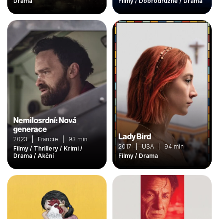
Drama
Filmy / Dobrodružné / Drama
Nemilosrdní: Nová
generace
Lady Bird
2023 | Francie | 93 min
2017 | USA | 94 min
Filmy / Thrillery / Krimi /
Drama / Akční
Filmy / Drama