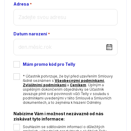
Adresa
*
Datum narození
*
DD
dot
MM
Mám promo kód pro Telly
dot
YYYY
*
* Účastník potvrzuje, že byl před uzavřením Smlouvy
řádně seznámen s
Všeobecnými podmínkami
,
Zvláštními podmínkami
a
Ceníkem
. Úplným a
úspěšným dokončením objednávky se Účastník
zavazuje plnit své povinnosti vůči Telly v souladu s
podmínkami uvedenými v této Smlouvě a Smluvních
dokumentech, a to zejména k hrazení Odměny.
Nabízíme Vám i možnost nezávazně od nás
získávat tyto informace:
Souhlasím se sdělováním informací o důležitých