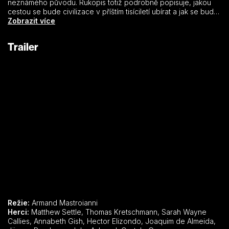
neznámého původu. Rukopis totiž podrobně popisuje, jakou
cestou se bude civilizace v příštím tisíciletí ubírat a jak se bude
dále vyvíjet společnost a kultura. Film na základě stejnojmenné
Zobrazit více
knihy Jamese Readfielda, který vydal tuto svou knihu ve
Spojených státech nejprve vlastním nákladem v nevelkém
Trailer
počtu výtisků. Knížka vzbudila velký ohlas, lidé si začali
Celestinské proroctví opisovat a kopírovat a jeho pověst a
sláva záhy rostly geometrickou řadou.
Režie:
Armand Mastroianni
Herci:
Matthew Settle, Thomas Kretschmann, Sarah Wayne
Callies, Annabeth Gish, Hector Elizondo, Joaquim de Almeida,