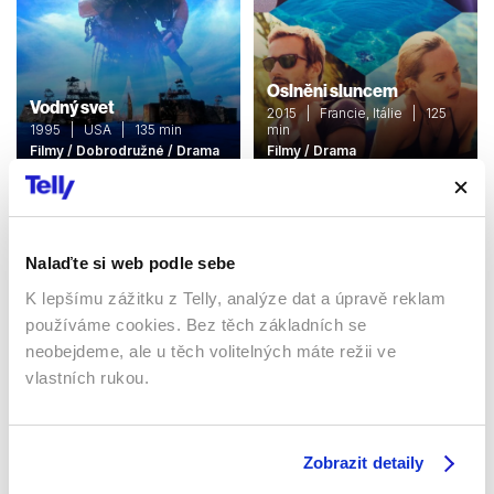
Oslněni sluncem
Vodný svet
2015 | Francie, Itálie | 125
1995 | USA | 135 min
min
Filmy / Dobrodružné / Drama
Filmy / Drama
Nalaďte si web podle sebe
K lepšímu zážitku z Telly, analýze dat a úpravě reklam
používáme cookies. Bez těch základních se
neobejdeme, ale u těch volitelných máte režii ve
vlastních rukou.
Špionáž
2013 | USA, Francie | 120
Špinavá dohoda
Zobrazit detaily
min
1986 | USA | 106 min
Filmy / Thrillery / Krimi /