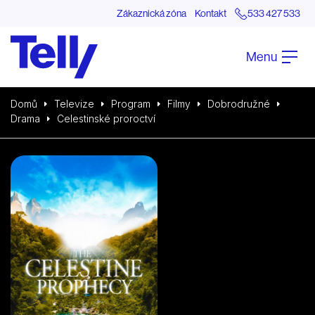
Zákaznická zóna
Kontakt
533 427 533
Menu
Domů
Televize
Program
Filmy
Dobrodružné
Drama
Celestinské proroctví