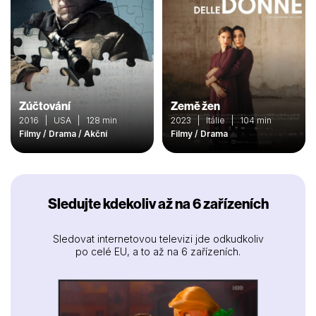
Zúčtování
Země žen
2016 | USA | 128 min
2023 | Itálie | 104 min
Filmy / Drama / Akční
Filmy / Drama
Sledujte kdekoliv až na 6 zařízeních
Sledovat internetovou televizi jde odkudkoliv
po celé EU, a to až na 6 zařízeních.