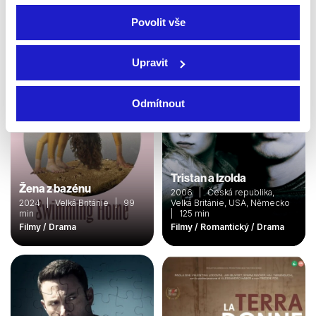
Drama
Filmy / Drama / Akční
Povolit vše
Upravit
Odmítnout
Tristan a Izolda
Žena z bazénu
2006 | Česká republika,
2024 | Velká Británie | 99
Velká Británie, USA, Německo
min
| 125 min
Filmy / Drama
Filmy / Romantický / Drama