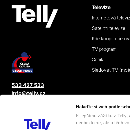
Televize
Internetová televi
Satelitní televize
Kde koupit dárkov
TV program
Ceník
Sledovat TV (moje.
533 427 533
info@telly.cz
Nalaďte si web podle seb
© 2026 |
Telly s.r.o.
, člen skupiny LAMA ENERGY GROUP
K lepšímu zážitku z Telly
neobejdeme, ale u těch vol