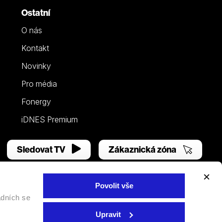
Ostatní
O nás
Kontakt
Novinky
Pro média
Fonergy
iDNES Premium
Sledovat TV
Zákaznická zóna
Povolit vše
adních se
Facebook
YouTube
Instagram
Upravit