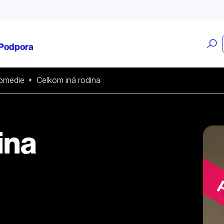
O
Podpora
v
omedie
Celkom iná rodina
ina