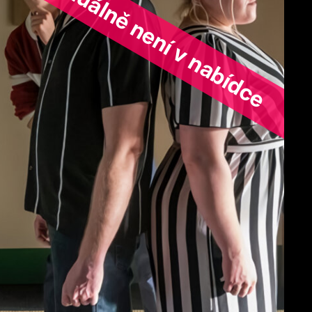
ořad aktuálně není v nabídce