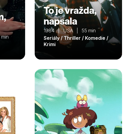
To je vražda,
m,
napsala
1984 | USA | 55 min
 min
Seriály / Thriller / Komedie /
Krimi