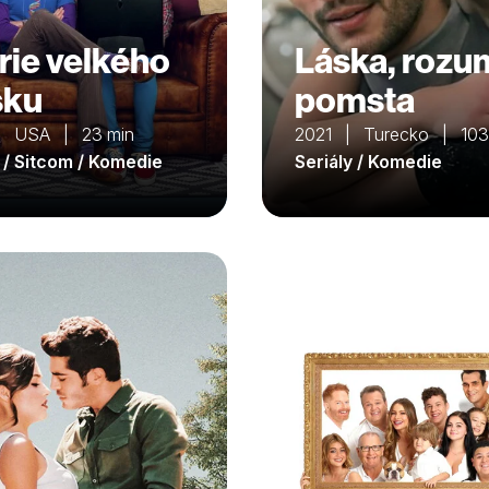
rie velkého
Láska, rozu
sku
pomsta
| USA | 23 min
2021 | Turecko | 103
y / Sitcom / Komedie
Seriály / Komedie