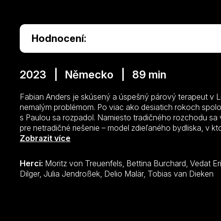
Hodnocení:
2023 | Německo | 89 min
Fabian Anders je skúsený a úspešný párový terapeut v L
nemalým problémom. Po viac ako desiatich rokoch spolo
s Paulou sa rozpadol. Namiesto tradičného rozchodu sa
pre netradičné riešenie – model zdieľaného bydliska, v k
deťmi pod jednou strechou.
Zobrazit více
Herci:
Moritz von Treuenfels, Bettina Burchard, Vedat Erincin, Ramona Kunze-Libnow, Marian
Dilger, Julia Jendroßek, Delio Malär, Tobias van Dieken