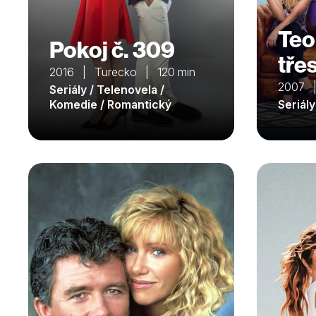
Teo
Pokoj č. 309
tře
2016 | Turecko | 120 min
2007 
Seriály / Telenovela /
Komedie / Romantický
Seriál