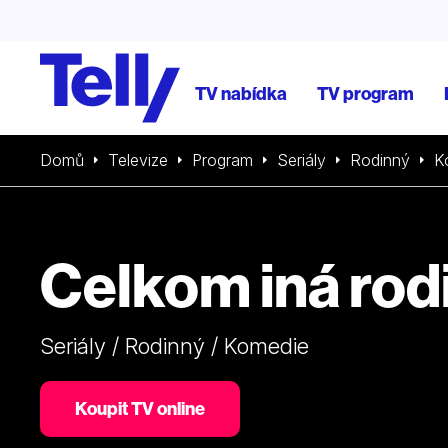
TV nabídka
TV program
Domů
Televize
Program
Seriály
Rodinný
K
Celkom iná rod
Seriály / Rodinný / Komedie
Koupit TV online