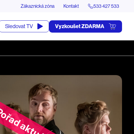
Zákaznická zóna
Kontakt
533 427 533
tevřít
Vyzkoušet ZDARMA
Sledovat TV
yhledávání