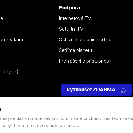
Podpora
ze
Internetová TV
Satelitní TV
ou TV kartu
Ochrana osobních údajů
Šetříme planetu
Prohlášení o přístupnosti
telly.cz)
Vyzkoušet ZDARMA
e
 | Všechna práva vyhrazena. |
Nastavení cookies
, analýze dat a úpravě reklam používáme cookies. Bez těch zákl
itelných máte režii ve vlastních rukou.