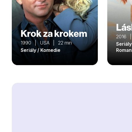
Lás
Krok za krokem
2016 |
1990 | USA | 22 min
Seriály
Seriály / Komedie
Roman