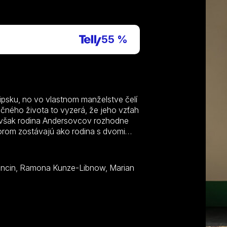
P
55 %
ipsku, no vo vlastnom manželstve čelí
čného života to vyzerá, že jeho vzťah
 však rodina Andersovcov rozhodne
torom zostávajú ako rodina s dvomi