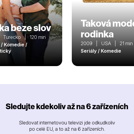
Taková mod
ka beze slov
rodinka
 Turecko | 120 min
2009 | USA | 21 min
 / Komedie /
tický
Seriály / Komedie
Sledujte kdekoliv až na 6 zařízeních
Sledovat internetovou televizi jde odkudkoliv
po celé EU, a to až na 6 zařízeních.