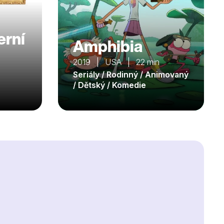
erní
Amphibia
2019 | USA | 22 min
Seriály / Rodinný / Animovaný
/ Dětský / Komedie