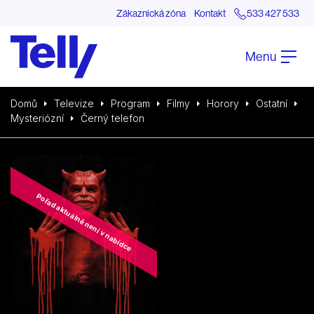
Zákaznická zóna
Kontakt
533 427 533
Menu
Domů
Televize
Program
Filmy
Horory
Ostatní
Mysteriózní
Černý telefon
Pořad aktuálně není v nabídce