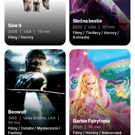
Slečna bestie
Saw 3
2020 | USA | 101 min
2006 | USA | 113 min
Filmy / Thrillery / Horory /
Filmy / Horory
Komedie
Beowulf
1999 | Velká Británie, USA |
Barbie Fairytopia
90 min
2005 | 76 min
Filmy / Ostatní / Mysteriózní /
Fantasy
Filmy / Horory / Animované