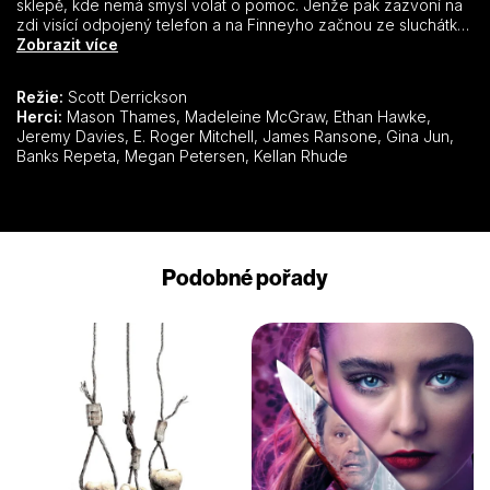
sklepě, kde nemá smysl volat o pomoc. Jenže pak zazvoní na
zdi visící odpojený telefon a na Finneyho začnou ze sluchátka
mluvit předchozí únoscovy oběti. Ty mají jeden společný cíl –
Zobrazit více
postarat se o to, aby Finneyho příběh neskončil tak tragicky
jako ten jejich.
Režie:
Scott Derrickson
Herci:
Mason Thames, Madeleine McGraw, Ethan Hawke,
Jeremy Davies, E. Roger Mitchell, James Ransone, Gina Jun,
Banks Repeta, Megan Petersen, Kellan Rhude
Podobné pořady