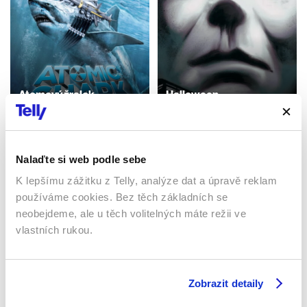
Atomový žralok
Halloween
2016 | USA | 82 min
2007 | USA | 109 min
Filmy / Sci-fi / Horory
Filmy / Horory
Nalaďte si web podle sebe
K lepšímu zážitku z Telly, analýze dat a úpravě reklam
Sledujte kdekoliv až na 6 zařízeních
používáme cookies. Bez těch základních se
neobejdeme, ale u těch volitelných máte režii ve
Sledovat internetovou televizi jde odkudkoliv
vlastních rukou.
po celé EU, a to až na 6 zařízeních.
Zobrazit detaily