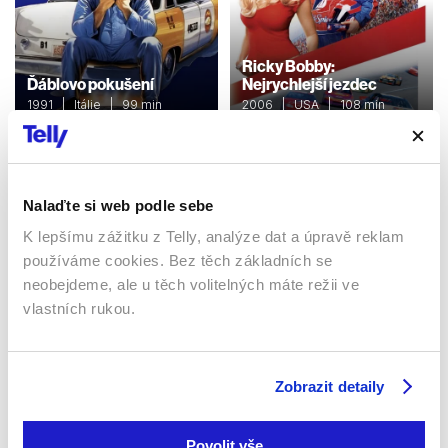
Ricky Bobby:
Ďáblovo pokušení
Nejrychlejší jezdec
1991 | Itálie | 99 min
2006 | USA | 108 min
Filmy / Komedie / Akční
Filmy / Komedie
Nalaďte si web podle sebe
Sledujte kdekoliv až na 6 zařízeních
K lepšímu zážitku z Telly, analýze dat a úpravě reklam
používáme cookies. Bez těch základních se
Sledovat internetovou televizi jde odkudkoliv
neobejdeme, ale u těch volitelných máte režii ve
po celé EU, a to až na 6 zařízeních.
vlastních rukou.
Zobrazit detaily
Povolit vše