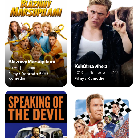
Bláznivý Marsupilami
Kohút na víne 2
2025 | 10 min
2013 | Německo | 117 min
Filmy / Dobrodružné /
Komedie
Filmy / Komedie