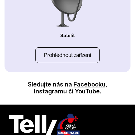
Satelit
Prohlédnout zařízení
Sledujte nás na
Facebooku
,
Instagramu
či
YouTube
.