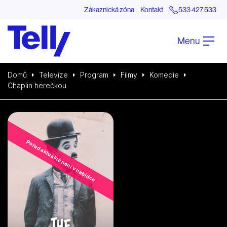
Zákaznická zóna
Kontakt
533 427 533
Menu
Domů
Televize
Program
Filmy
Komedie
Chaplin herečkou
Pořad aktuálně není v nabídce