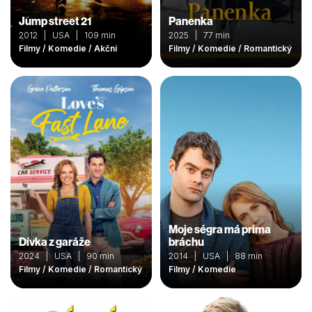
Jump street 21
Panenka
2012 | USA | 109 min
2025 | 77 min
Filmy / Komedie / Akční
Filmy / Komedie / Romantický
Moje ségra má prima
Dívka z garáže
bráchu
2024 | USA | 90 min
2014 | USA | 88 min
Filmy / Komedie / Romantický
Filmy / Komedie