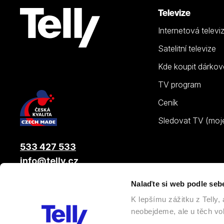
Televize
Internetová televi
Satelitní televize
Kde koupit dárkov
TV program
Ceník
Sledovat TV (moje.
533 427 533
info@telly.cz
Nalaďte si web podle seb
© 2026 |
Telly s.r.o.
, člen skupiny LAMA ENERGY GROUP
K lepšímu zážitku z Telly
neobejdeme, ale u těch vol