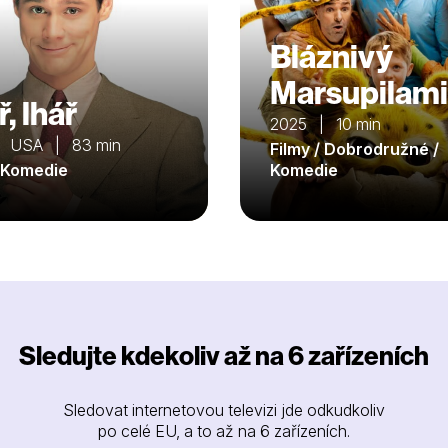
Bláznivý
Marsupilami
, lhář
2025 | 10 min
| USA | 83 min
Filmy / Dobrodružné /
/ Komedie
Komedie
Sledujte kdekoliv až na 6 zařízeních
Sledovat internetovou televizi jde odkudkoliv
po celé EU, a to až na 6 zařízeních.