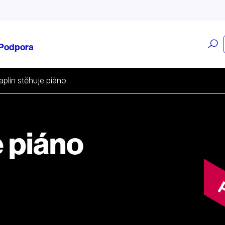
O
Podpora
v
plin stěhuje piáno
e piáno