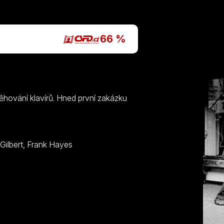
P
66 %
ěhování klavírů. Hned první zakázku
Charlie Chaplin, Mack Swain, Charley Chase, Billy Gilbert, Frank Hayes