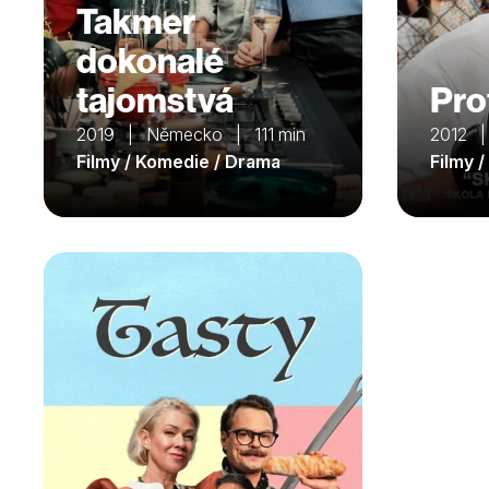
Takmer
dokonalé
tajomstvá
Pro
2019 | Německo | 111 min
2012 |
Filmy / Komedie / Drama
Filmy 