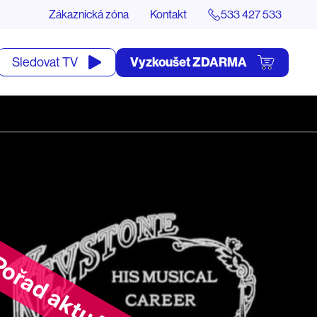
Zákaznická zóna
Kontakt
533 427 533
tevřít
Vyzkoušet ZDARMA
Sledovat TV
yhledávání