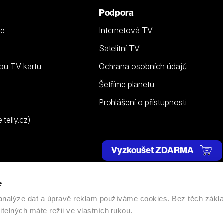
Podpora
ze
Internetová TV
Satelitní TV
ou TV kartu
Ochrana osobních údajů
Šetříme planetu
Prohlášení o přístupnosti
telly.cz)
Vyzkoušet ZDARMA
e
 | Všechna práva vyhrazena. |
Nastavení cookies
, analýze dat a úpravě reklam používáme cookies. Bez těch zákl
itelných máte režii ve vlastních rukou.