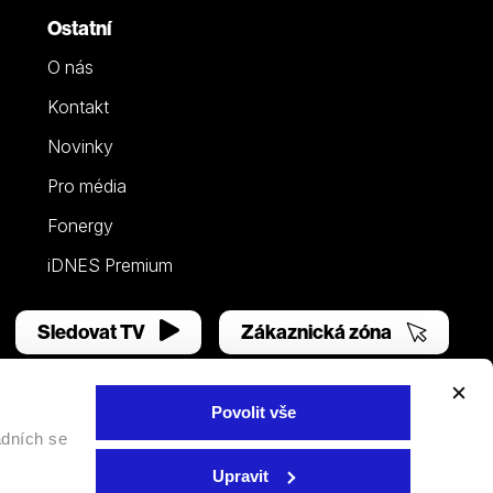
Ostatní
O nás
Kontakt
Novinky
Pro média
Fonergy
iDNES Premium
Sledovat TV
Zákaznická zóna
Povolit vše
adních se
Facebook
YouTube
Instagram
Upravit