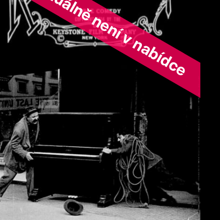
ořad aktuálně není v nabídce