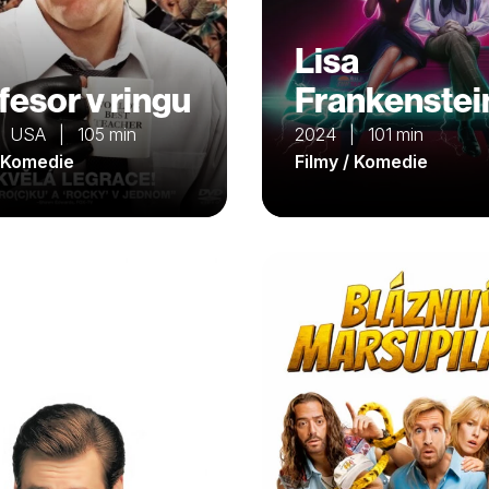
Lisa
fesor v ringu
Frankenstei
 USA | 105 min
2024 | 101 min
/ Komedie
Filmy / Komedie