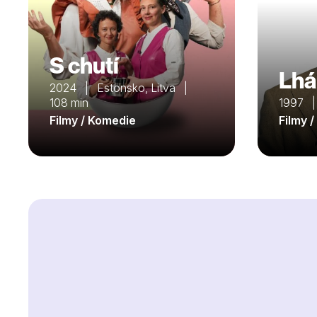
S chutí
Lhář
2024 | Estonsko, Litva |
108 min
1997 
Filmy / Komedie
Filmy 