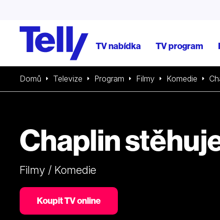
TV nabídka
TV program
Domů
Televize
Program
Filmy
Komedie
Cha
Chaplin stěhuj
Filmy / Komedie
Koupit TV online