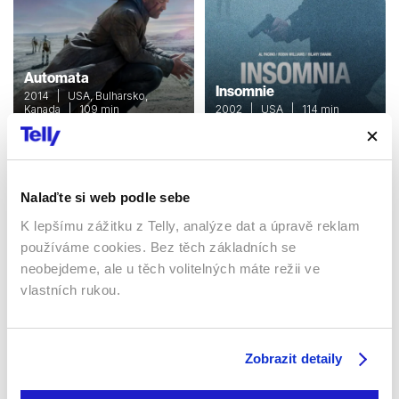
Automata
Insomnie
2014 | USA, Bulharsko,
Kanada | 109 min
2002 | USA | 114 min
Filmy / Thrillery / Sci-fi /
Filmy / Thrillery / Krimi /
Drama
Drama
Nalaďte si web podle sebe
Sledujte kdekoliv až na 6 zařízeních
K lepšímu zážitku z Telly, analýze dat a úpravě reklam
používáme cookies. Bez těch základních se
neobejdeme, ale u těch volitelných máte režii ve
Sledovat internetovou televizi jde odkudkoliv
po celé EU, a to až na 6 zařízeních.
vlastních rukou.
Zobrazit detaily