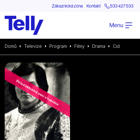
Zákaznická zóna
Kontakt
533 427 533
Menu
Domů
Televize
Program
Filmy
Drama
Cid
Pořad aktuálně není v nabídce