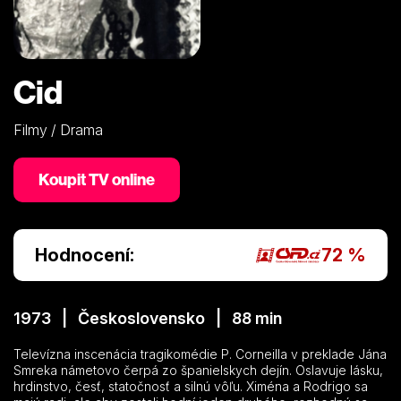
Cid
Filmy / Drama
Koupit TV online
Hodnocení:
72 %
1973 | Československo | 88 min
Televízna inscenácia tragikomédie P. Corneilla v preklade Jána
Smreka námetovo čerpá zo španielskych dejín. Oslavuje lásku,
hrdinstvo, česť, statočnosť a silnú vôľu. Xiména a Rodrigo sa