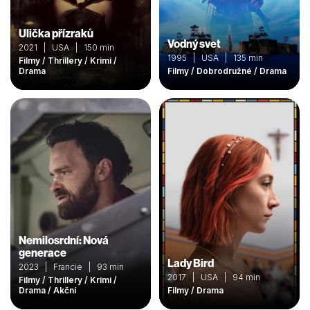
Ulička přízraků
Vodný svet
2021 | USA | 150 min
1995 | USA | 135 min
Filmy / Thrillery / Krimi /
Drama
Filmy / Dobrodružné / Drama
Nemilosrdní: Nová
generace
Lady Bird
2023 | Francie | 93 min
2017 | USA | 94 min
Filmy / Thrillery / Krimi /
Drama / Akční
Filmy / Drama