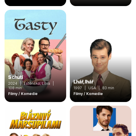
S chutí
Lhář, lhář
2024 | Estonsko, Litva |
108 min
1997 | USA | 83 min
Filmy / Komedie
Filmy / Komedie