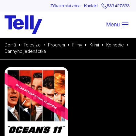
Zákaznická zóna
Kontakt
533 427 533
Menu
Domů
Televize
Program
Filmy
Krimi
Komedie
Dannyho jedenáctka
Pořad aktuálně není v nabídce