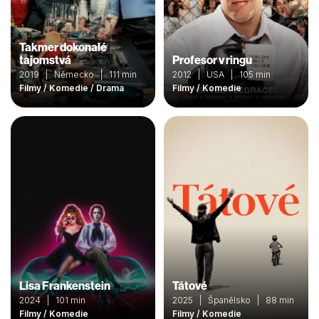
Takmer dokonalé
tajomstvá
Profesor v ringu
2019 | Německo | 111 min
2012 | USA | 105 min
Filmy / Komedie / Drama
Filmy / Komedie
Lisa Frankenstein
Tátové
2024 | 101 min
2025 | Španělsko | 88 min
Filmy / Komedie
Filmy / Komedie