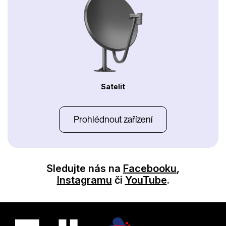
Satelit
Prohlédnout zařízení
Sledujte nás na
Facebooku
,
Instagramu
či
YouTube
.