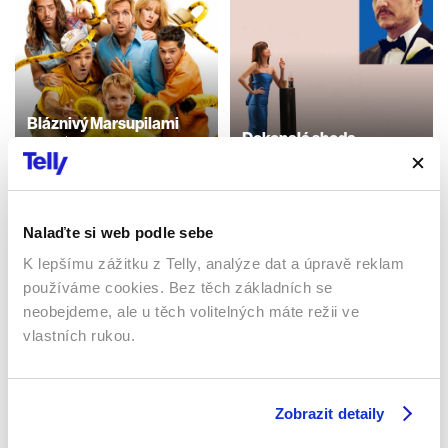
Bláznivý Marsupilami
Dokonalá shoda
2025 | 10 min
2025 | 117 min
Filmy / Dobrodružné /
Komedie
Filmy / Komedie / Drama
Nalaďte si web podle sebe
K lepšímu zážitku z Telly, analýze dat a úpravě reklam
Sledujte kdekoliv až na 6 zařízeních
používáme cookies. Bez těch základních se
neobejdeme, ale u těch volitelných máte režii ve
Sledovat internetovou televizi jde odkudkoliv
vlastních rukou.
po celé EU, a to až na 6 zařízeních.
Zobrazit detaily