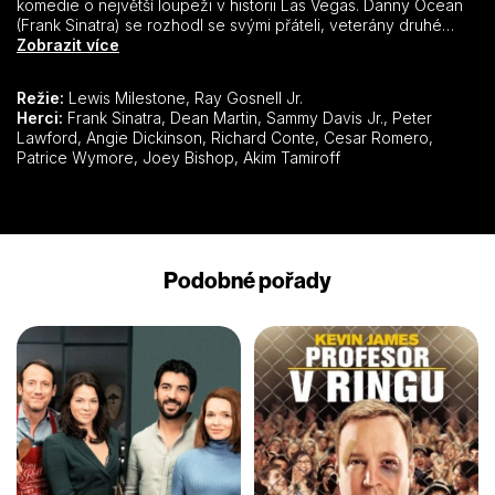
komedie o největší loupeži v historii Las Vegas. Danny Ocean
(Frank Sinatra) se rozhodl se svými přáteli, veterány druhé
světové války z 82. oddílu výsadkářů, že vybere pět největších
Zobrazit více
kasín v Las Vegas, v Nevadě (Sahara, Riviera, Desert Inn, The
Sands, The Flamingo). Každý je mužem na svém místě a se
Režie:
Lewis Milestone, Ray Gosnell Jr.
skvělou přípravou a plánem by se neměli čeho obávat. Ale…
Herci:
Frank Sinatra, Dean Martin, Sammy Davis Jr., Peter
Jak říká Murphy, očekávané se nestane a neočekávané ano.
Lawford, Angie Dickinson, Richard Conte, Cesar Romero,
Takže když nevlastní otec jednoho z nich zjistí, kdo je
Patrice Wymore, Joey Bishop, Akim Tamiroff
záhadným lupičem, musí vymyslet, jak se i s lupem dostat z
města. A to dříve než na ně přijde policie.
Podobné pořady