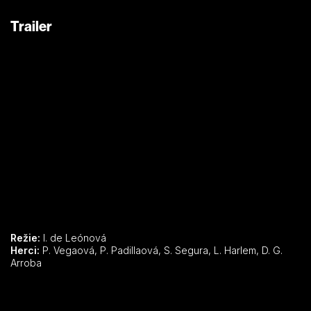
Trailer
Režie:
I. de Leónová
Herci:
P. Vegaová, P. Padillaová, S. Segura, L. Harlem, D. G.
Arroba