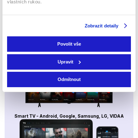
vlastních rukou.
Sledujte kdekoliv až na 6 zařízeních
Zobrazit detaily
Sledovat internetovou televizi jde odkudkoliv
po celé EU, a to až na 6 zařízeních.
Povolit vše
Upravit
Odmítnout
Smart TV - Android, Google, Samsung, LG, VIDAA