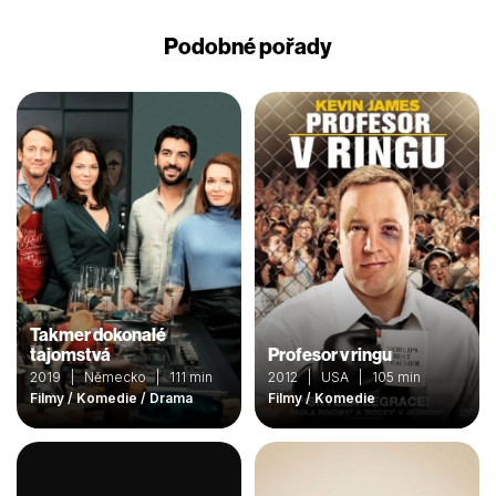
Podobné pořady
Takmer dokonalé
tajomstvá
Profesor v ringu
2019 | Německo | 111 min
2012 | USA | 105 min
Filmy / Komedie / Drama
Filmy / Komedie