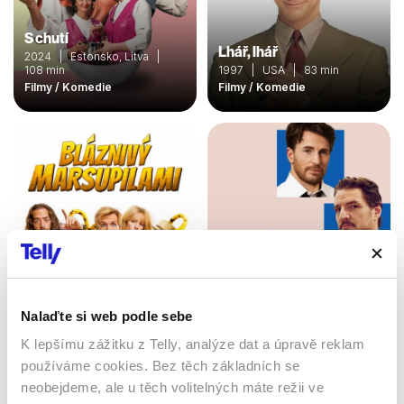
S chutí
Lhář, lhář
2024 | Estonsko, Litva |
108 min
1997 | USA | 83 min
Filmy / Komedie
Filmy / Komedie
Nalaďte si web podle sebe
Bláznivý Marsupilami
Dokonalá shoda
2025 | 10 min
K lepšímu zážitku z Telly, analýze dat a úpravě reklam
2025 | 117 min
Filmy / Dobrodružné /
používáme cookies. Bez těch základních se
Komedie
Filmy / Komedie / Drama
neobejdeme, ale u těch volitelných máte režii ve