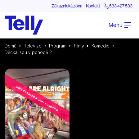
Zákaznická zóna
Kontakt
533 427 533
Menu
Domů
Televize
Program
Filmy
Komedie
Děcka jsou v pohodě 2
Pořad aktuálně není v nabídce