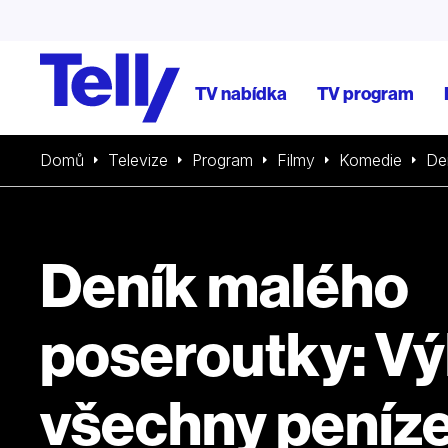
TV nabídka
TV program
Domů
Televize
Program
Filmy
Komedie
De
Deník malého
poseroutky: Vý
všechny peníz