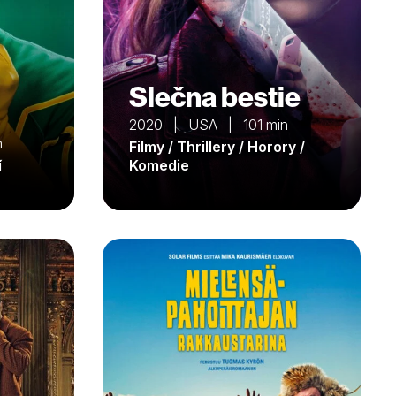
Slečna bestie
2020 | USA | 101 min
n
Filmy / Thrillery / Horory /
í
Komedie