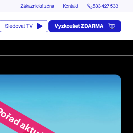
Zákaznická zóna
Kontakt
533 427 533
tevřít
Vyzkoušet ZDARMA
Sledovat TV
yhledávání