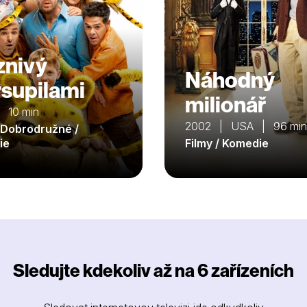
znivý
Náhodný
supilami
milionář
 10 min
2002 | USA | 96 min
/ Dobrodružné /
ie
Filmy / Komedie
Sledujte kdekoliv až na 6 zařízeních