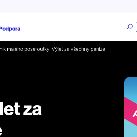
O
Podpora
v
ník malého poseroutky: Výlet za všechny peníze
let za
e