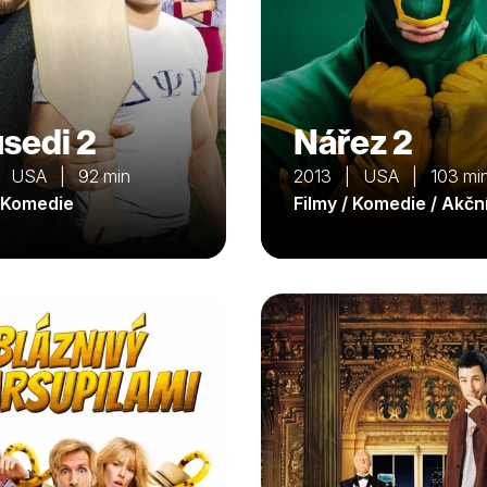
sedi 2
Nářez 2
| USA | 92 min
2013 | USA | 103 mi
/ Komedie
Filmy / Komedie / Akčn