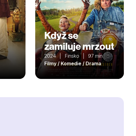
Když se
zamiluje mrzout
2024 | Finsko | 97 min
Filmy / Komedie / Drama