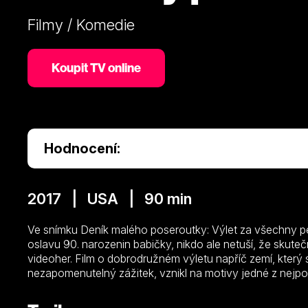
Filmy / Komedie
Koupit TV online
Hodnocení:
2017 | USA | 90 min
Ve snímku Deník malého poseroutky: Výlet za všechny pe
oslavu 90. narozenin babičky, nikdo ale netuší, že skut
videoher. Film o dobrodružném výletu napříč zemí, který 
nezapomenutelný zážitek, vznikl na motivy jedné z nejpop