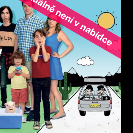
ořad aktuálně není v nabídce