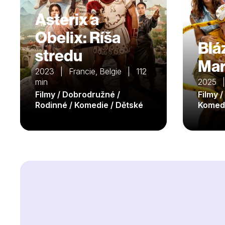
Asterix a
Obelix: Ríša
Blá
stredu
Mar
2023 | Francie, Belgie | 112
min
2025 |
Filmy / Dobrodružné /
Filmy 
Rodinné / Komedie / Dětské
Komed