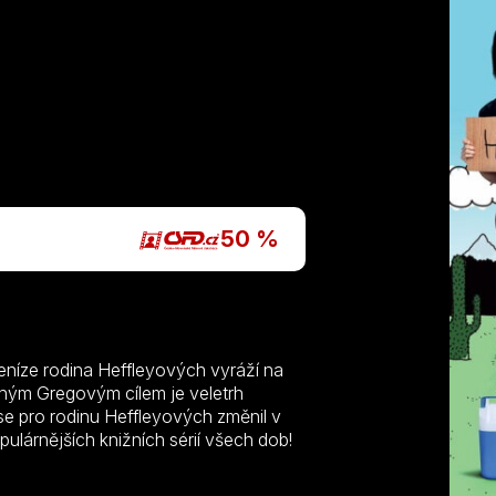
P
50 %
níze rodina Heffleyových vyráží na
ečným Gregovým cílem je veletrh
se pro rodinu Heffleyových změnil v
ulárnějších knižních sérií všech dob!