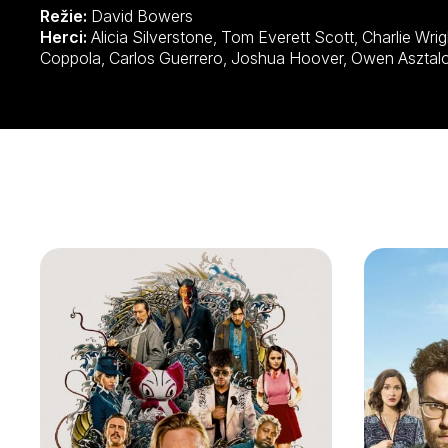
Režie:
David Bowers
Herci:
Alicia Silverstone, Tom Everett Scott, Charlie Wright, Jason Drucker, Beth Keener, Chris
Coppola, Carlos Guerrero, Joshua Hoover, Owen As