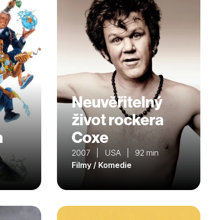
Neuvěřitelný
život rockera
h
Coxe
2007 | USA | 92 min
Filmy / Komedie