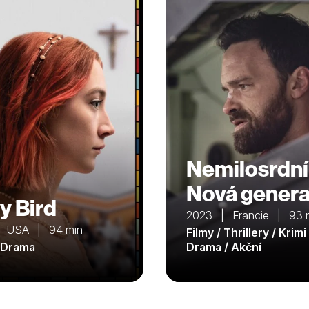
Nemilosrdní
Nová gener
y Bird
2023 | Francie | 93 
| USA | 94 min
Filmy / Thrillery / Krimi 
/ Drama
Drama / Akční