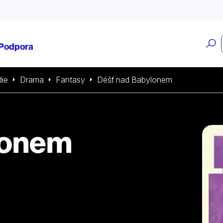
O
Podpora
v
ie
Drama
Fantasy
Déšť nad Babylonem
lonem