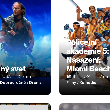
Policejní
akademie 5:
Nasazení:
ný svet
Miami Beac
 USA | 135 min
1988 | USA | 87 min
/ Dobrodružné / Drama
Filmy / Komedie