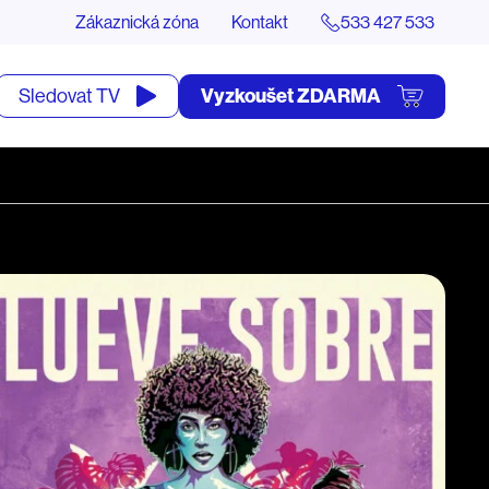
Zákaznická zóna
Kontakt
533 427 533
tevřít
Vyzkoušet ZDARMA
Sledovat TV
yhledávání