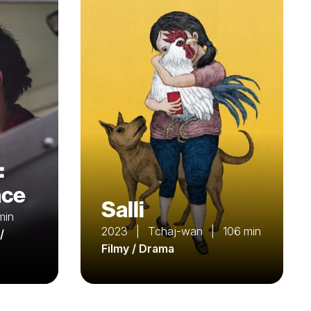
:
ace
Salli
min
2023 | Tchaj-wan | 106 min
/
Filmy / Drama