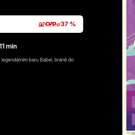
37 %
1 min
v legendárním baru Babel, bráně do