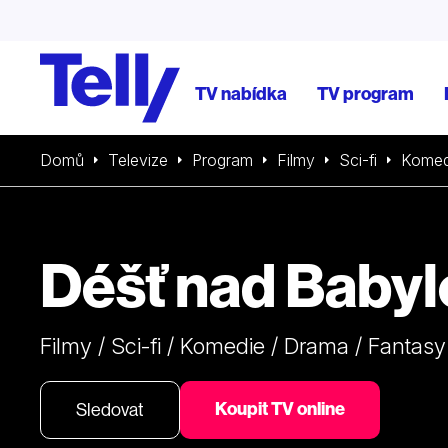
TV nabídka
TV program
Domů
Televize
Program
Filmy
Sci-fi
Komed
Déšť nad Baby
Filmy / Sci-fi / Komedie / Drama / Fantasy
Koupit TV online
Sledovat