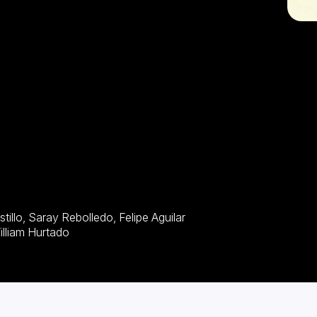
z, Johan Zapata, Jose Mojica, Celina Biurrun, William Hurtado