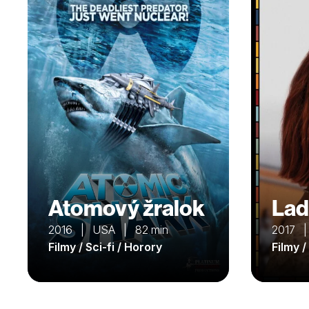
Atomový žralok
Lad
2016 | USA | 82 min
2017 
Filmy / Sci-fi / Horory
Filmy 