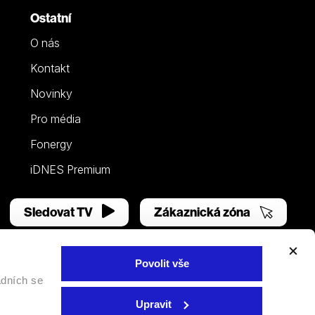
Ostatní
O nás
Kontakt
Novinky
Pro média
Fonergy
iDNES Premium
Sledovat TV
Zákaznická zóna
Povolit vše
adních se
Facebook
YouTube
Instagram
Upravit