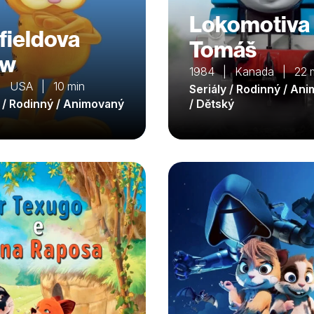
Lokomotiva
fieldova
Tomáš
ow
1984 | Kanada | 22 
| USA | 10 min
Seriály / Rodinný / An
y / Rodinný / Animovaný
/ Dětský