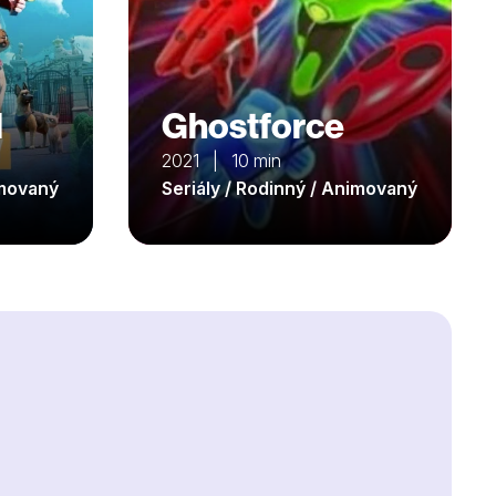
d
Ghostforce
2021 | 10 min
imovaný
Seriály / Rodinný / Animovaný