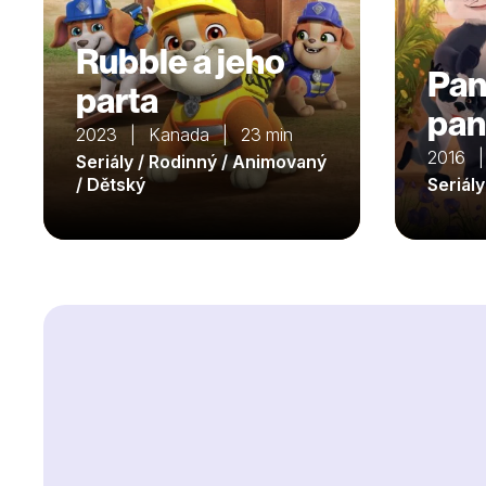
Rubble a jeho
Pan
parta
pan
2023 | Kanada | 23 min
2016 |
Seriály / Rodinný / Animovaný
/ Dětský
Seriál