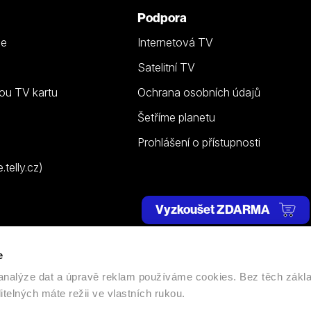
Podpora
ze
Internetová TV
Satelitní TV
ou TV kartu
Ochrana osobních údajů
Šetříme planetu
Prohlášení o přístupnosti
telly.cz)
Vyzkoušet ZDARMA
e
 | Všechna práva vyhrazena. |
Nastavení cookies
, analýze dat a úpravě reklam používáme cookies. Bez těch zákl
itelných máte režii ve vlastních rukou.