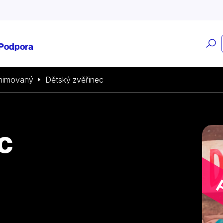
O
Podpora
v
nimovaný
Dětský zvěřinec
c