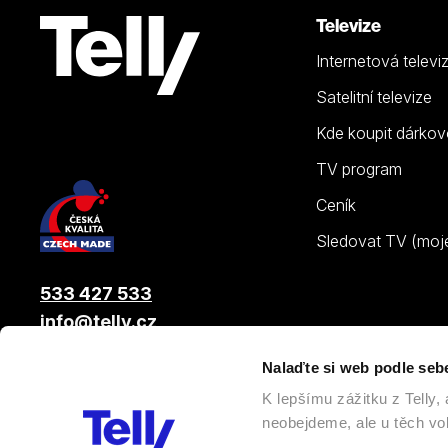
Televize
Internetová televi
Satelitní televize
Kde koupit dárkov
TV program
Ceník
Sledovat TV (moje.
533 427 533
info@telly.cz
Nalaďte si web podle seb
© 2026 |
Telly s.r.o.
, člen skupiny LAMA ENERGY GROUP
K lepšímu zážitku z Telly
neobejdeme, ale u těch vol