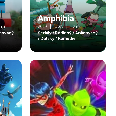
Amphibia
min
2019 | USA | 22 min
imovaný
Seriály / Rodinný / Animovaný
/ Dětský / Komedie