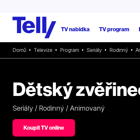
TV nabídka
TV program
Domů
Televize
Program
Seriály
Rodinný
A
Dětský zvěřine
Seriály / Rodinný / Animovaný
Koupit TV online