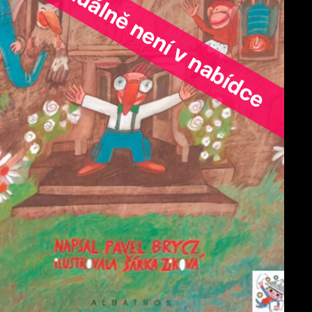
ořad aktuálně není v nabídce