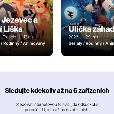
 Jezevec a
í Liška
Ulička záha
 Francie | 12 min
2023 | 29 min
y / Rodinný / Animovaný
Seriály / Rodinný / An
Sledujte kdekoliv až na 6 zařízeních
Sledovat internetovou televizi jde odkudkoliv
po celé EU, a to až na 6 zařízeních.