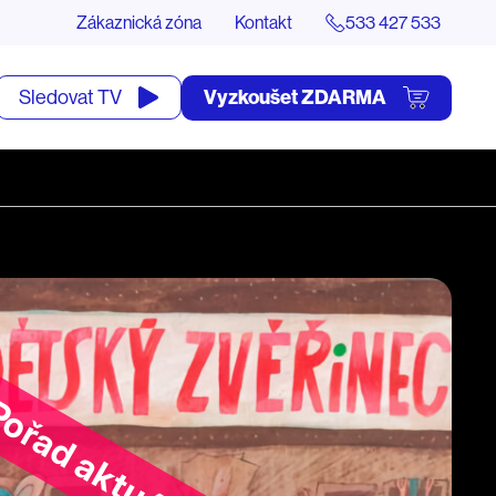
Zákaznická zóna
Kontakt
533 427 533
tevřít
Vyzkoušet ZDARMA
Sledovat TV
yhledávání