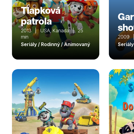
Tlapková
Gar
patrola
sh
2013 | USA, Kanada | 25
min
2009 
Seriály / Rodinný / Animovaný
Seriál