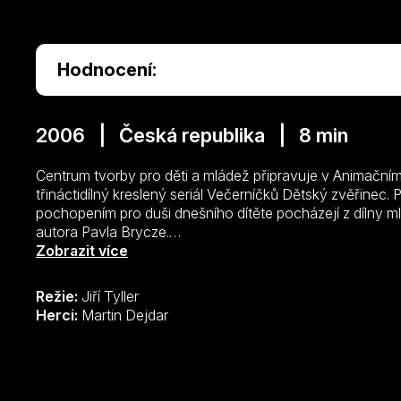
Hodnocení:
2006 | Česká republika | 8 min
Centrum tvorby pro děti a mládež připravuje v Animačním
třináctidílný kreslený seriál Večerníčků Dětský zvěřinec.
pochopením pro duši dnešního dítěte pocházejí z dílny 
autora Pavla Brycze.
Příběhy vypráví komický človíček – ředitel Dětského zvěřin
Zobrazit více
různých okolností proměnit ve zvířátka. Každá pohádka 
jeho proměny. Na jejím počátku většinou stojí nepochop
Režie:
Jiří Tyller
nesprávné chování dítěte vůči ostatním.
Herci:
Martin Dejdar
Jednotlivé příběhy expresivně namlouvá herec Martin D
skladatel, písničkář a textař Vladimír Merta. Výtvarnou pod
grafička Šárka Ziková. Režie projektu se ujal zkušený animá
Večerníčku se mohou na pohádky Dětského zvěřince těši