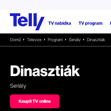
TV nabídka
TV program
Domů
Televize
Program
Seriály
Dinasztiák
Dinasztiák
Seriály
Koupit TV online