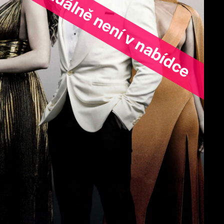
ořad aktuálně není v nabídce