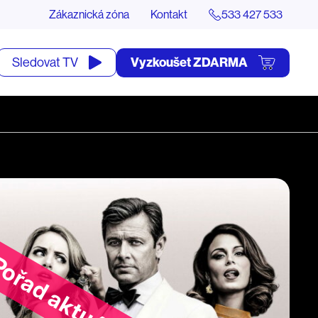
Zákaznická zóna
Kontakt
533 427 533
tevřít
Vyzkoušet ZDARMA
Sledovat TV
yhledávání