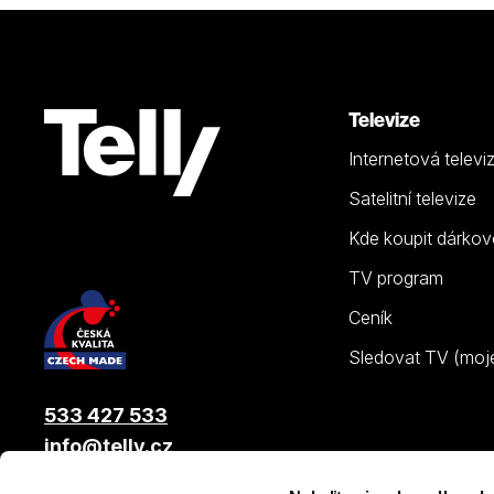
Televize
Internetová televi
Satelitní televize
Kde koupit dárkov
TV program
Ceník
Sledovat TV (moje.
533 427 533
info@telly.cz