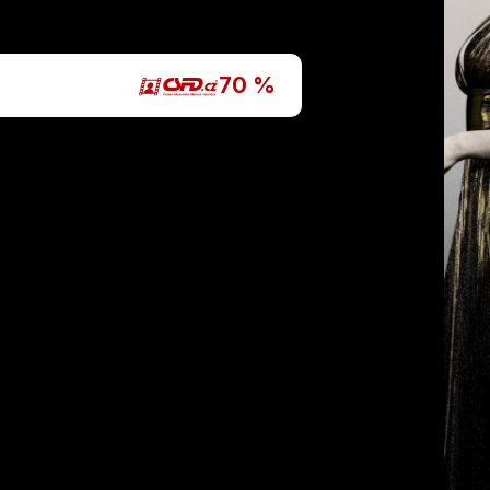
P
70 %