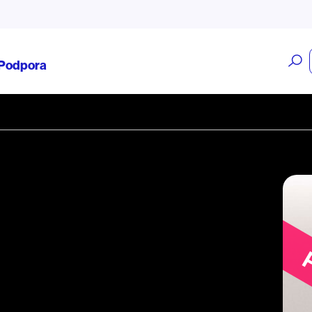
O
Podpora
v