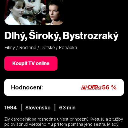
Dlhý, Široký, Bystrozraký
Filmy / Rodinné / Dětské / Pohádka
Koupit TV online
Hodnocení:
56 %
1994 | Slovensko | 63 min
Zlý čarodejník sa rozhodne uniesť princeznú Kvetušu a z túžby
po ovládnutí všetkého mu pri tom pomáha jeho sestra. Mladý