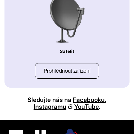
Satelit
Prohlédnout zařízení
Sledujte nás na
Facebooku
,
Instagramu
či
YouTube
.