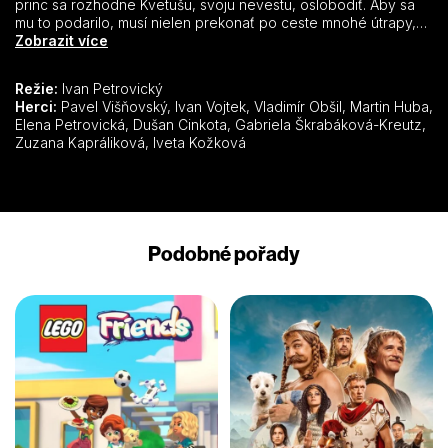
princ sa rozhodne Kvetušu, svoju nevestu, oslobodiť. Aby sa
mu to podarilo, musí nielen prekonať po ceste mnohé útrapy,
ale na zámku čarodejníkov splniť úlohy takmer nesplniteľné.
Zobrazit více
Podarí sa mu len vďaka pomoci troch priateľov: Dlhého, ktorý
keď sa natiahne, dosiahne možno i ku hviezdam, Širokého,
Režie:
Ivan Petrovický
ktorý keď sa roztiahne, pojme viac ako všetky sudy sveta a
Herci:
Pavel Višňovský, Ivan Vojtek, Vladimír Obšil, Martin Huba,
Bystrozrakého, ktorý i so zaviazanými očami vidí viac a lepšie
Elena Petrovická, Dušan Cinkota, Gabriela Škrabáková-Kreutz,
ako ostatní za bieleho dňa. Princeznú oslobodia, zlo potrestajú
Zuzana Kapráliková, Iveta Kožková
a vyberú sa do sveta pomáhať ďalej. Ktovie, možno títo – alebo
aj iní – priatelia pomôžu raz aj vám.
Podobné pořady