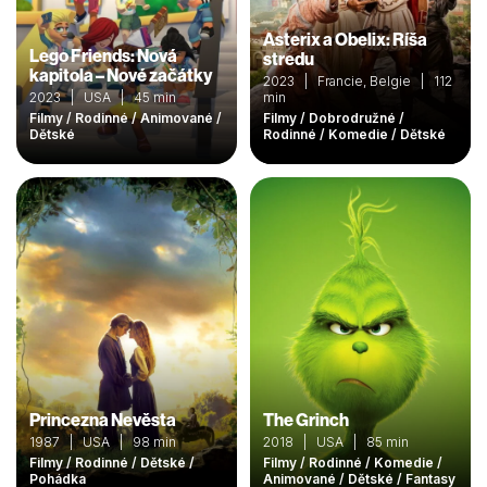
Asterix a Obelix: Ríša
Lego Friends: Nová
stredu
kapitola – Nové začátky
2023 | Francie, Belgie | 112
2023 | USA | 45 min
min
Filmy / Rodinné / Animované /
Filmy / Dobrodružné /
Dětské
Rodinné / Komedie / Dětské
Princezna Nevěsta
The Grinch
1987 | USA | 98 min
2018 | USA | 85 min
Filmy / Rodinné / Dětské /
Filmy / Rodinné / Komedie /
Pohádka
Animované / Dětské / Fantasy