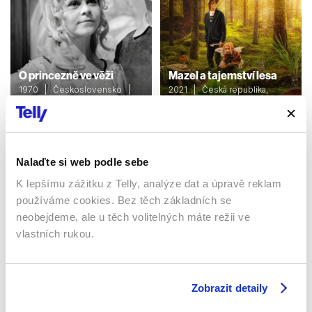
O princezně ve věži
Mazel a tajemství lesa
1970 | Československo |
2021 | Česká republika,
48 min
Německo, Slovensko | 82
min
Filmy / Rodinné / Dětské /
Pohádka
Filmy / Rodinné / Dětské
Nalaďte si web podle sebe
K lepšímu zážitku z Telly, analýze dat a úpravě reklam
Sledujte kdekoliv až na 6 zařízeních
používáme cookies. Bez těch základních se
neobejdeme, ale u těch volitelných máte režii ve
Sledovat internetovou televizi jde odkudkoliv
vlastních rukou.
po celé EU, a to až na 6 zařízeních.
Zobrazit detaily