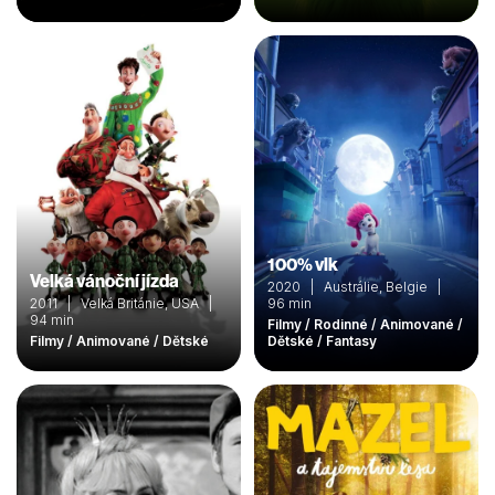
100% vlk
Velká vánoční jízda
2020 | Austrálie, Belgie |
2011 | Velká Británie, USA |
96 min
94 min
Filmy / Rodinné / Animované /
Filmy / Animované / Dětské
Dětské / Fantasy