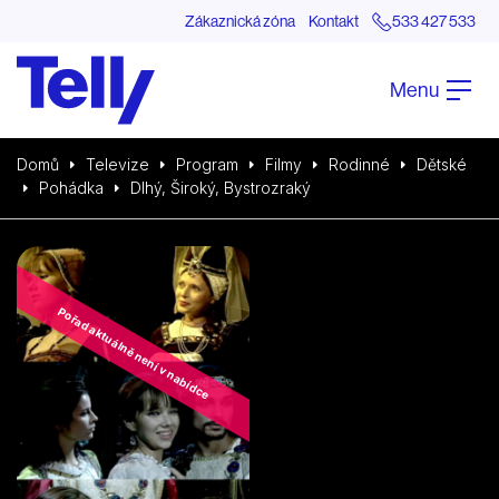
Zákaznická zóna
Kontakt
533 427 533
Menu
Domů
Televize
Program
Filmy
Rodinné
Dětské
Pohádka
Dlhý, Široký, Bystrozraký
Pořad aktuálně není v nabídce