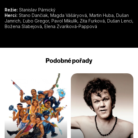
Režie:
Stanislav Párnický
Herci:
Stano Dančiak, Magda Vášáryová, Martin Huba, Dušan
Jamrich, Ľubo Gregor, Pavol Mikulík, Zita Furková, Dušan Lenci,
Božena Slabejová, Elena Zvaríková-Pappová
Podobné pořady