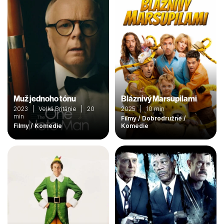
Muž jednoho tónu
Bláznivý Marsupilami
2023 | Velká Británie | 20
2025 | 10 min
min
Filmy / Dobrodružné /
Filmy / Komedie
Komedie