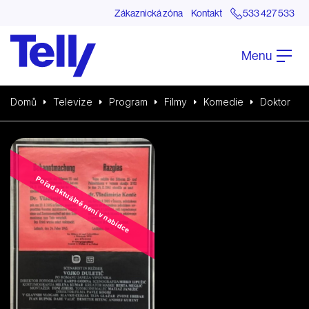
Zákaznická zóna
Kontakt
533 427 533
Menu
Domů
Televize
Program
Filmy
Komedie
Doktor
Pořad aktuálně není v nabídce