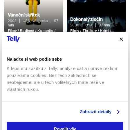
Vánoční skřítek
Dokonalý zločin
2003 | USA, Německo | 97
min
2009 | USA | 87 min
Filmy / Rodinné / Komedie /
Filmy / Thrillery / Krimi /
Fantasy
Komedie
Nalaďte si web podle sebe
Sledujte kdekoliv až na 6 zařízeních
K lepšímu zážitku z Telly, analýze dat a úpravě reklam
používáme cookies. Bez těch základních se
Sledovat internetovou televizi jde odkudkoliv
neobejdeme, ale u těch volitelných máte režii ve
po celé EU, a to až na 6 zařízeních.
vlastních rukou.
Zobrazit detaily
Povolit vše