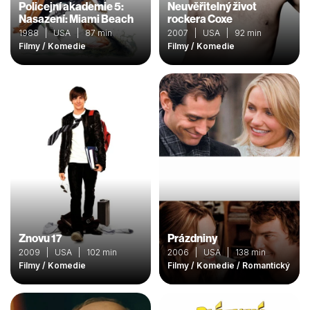
Policejní akademie 5:
Neuvěřitelný život
Nasazení: Miami Beach
rockera Coxe
1988 | USA | 87 min
2007 | USA | 92 min
Filmy / Komedie
Filmy / Komedie
Znovu 17
Prázdniny
2009 | USA | 102 min
2006 | USA | 138 min
Filmy / Komedie
Filmy / Komedie / Romantický