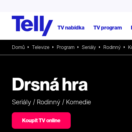
TV nabídka
TV program
Domů
Televize
Program
Seriály
Rodinný
K
Drsná hra
Seriály / Rodinný / Komedie
Koupit TV online