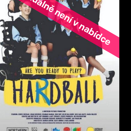
ořad aktuálně není v nabídce