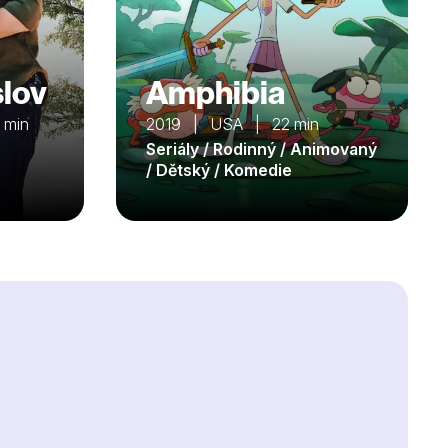
slov
Amphibia
 min
2019 | USA | 22 min
Seriály / Rodinný / Animovaný
/ Dětský / Komedie