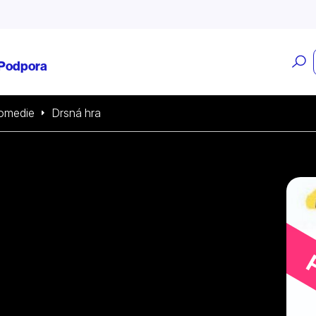
O
Podpora
v
omedie
Drsná hra