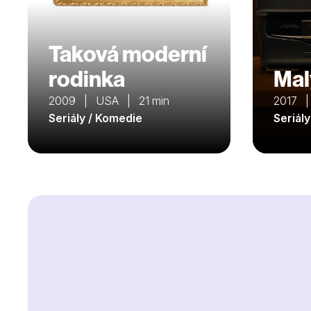
Taková moderní
rodinka
Mal
2009 | USA | 21 min
2017 
Seriály / Komedie
Seriál