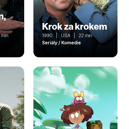
m,
Krok za krokem
 min
1990 | USA | 22 min
Seriály / Komedie