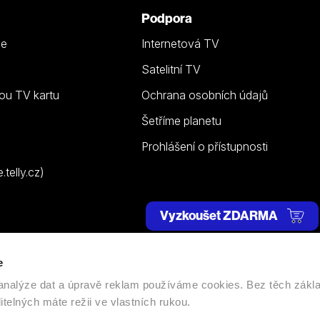
Podpora
ze
Internetová TV
Satelitní TV
ou TV kartu
Ochrana osobních údajů
Šetříme planetu
Prohlášení o přístupnosti
telly.cz)
Vyzkoušet ZDARMA
e
 | Všechna práva vyhrazena. |
Nastavení cookies
, analýze dat a úpravě reklam používáme cookies. Bez těch zákl
itelných máte režii ve vlastních rukou.