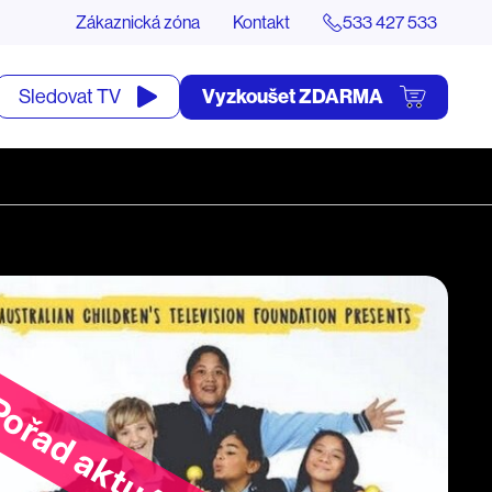
Zákaznická zóna
Kontakt
533 427 533
tevřít
Vyzkoušet ZDARMA
Sledovat TV
yhledávání