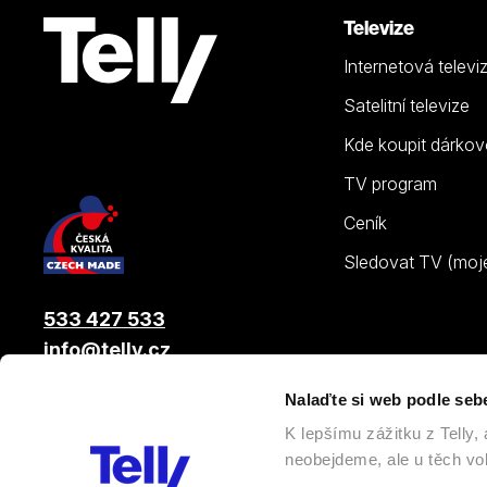
Televize
Internetová televi
Satelitní televize
Kde koupit dárkov
TV program
Ceník
Sledovat TV (moje.
533 427 533
info@telly.cz
Nalaďte si web podle seb
© 2026 |
Telly s.r.o.
, člen skupiny LAMA ENERGY GROUP
K lepšímu zážitku z Telly
neobejdeme, ale u těch vol