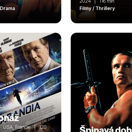
2024 | 116 min
/ Drama
Filmy / Thrillery
onáž
 USA, Francie | 120
Špinavá do