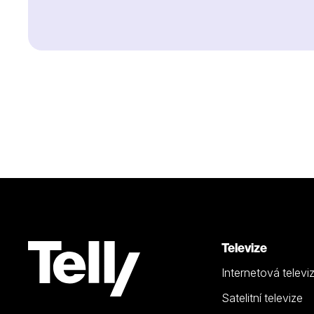
Televize
Internetová televi
Satelitní televize