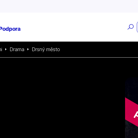
O
Podpora
v
i
Drama
Drsný město