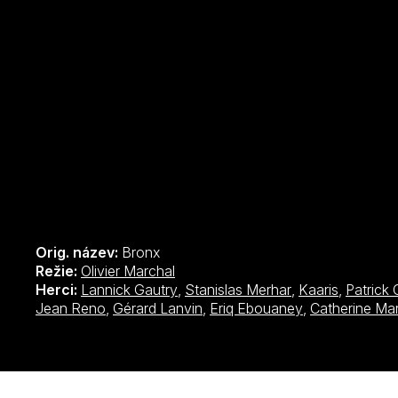
Orig. název:
Bronx
Režie:
Olivier Marchal
Herci:
Lannick Gautry
,
Stanislas Merhar
,
Kaaris
,
Patrick 
Jean Reno
,
Gérard Lanvin
,
Eriq Ebouaney
,
Catherine Ma