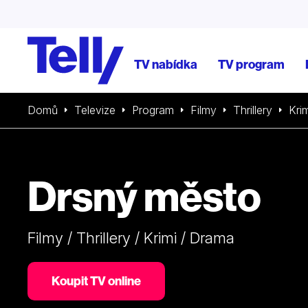
TV nabídka
TV program
Domů
Televize
Program
Filmy
Thrillery
Krim
Drsný město
Filmy / Thrillery / Krimi / Drama
Koupit TV online