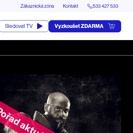
Zákaznická zóna
Kontakt
533 427 533
tevřít
Vyzkoušet ZDARMA
Sledovat TV
yhledávání