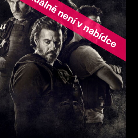
ořad aktuálně není v nabídce