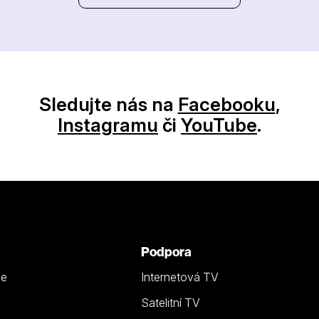
Sledujte nás na
Facebooku
,
Instagramu
či
YouTube
.
Podpora
ze
Internetová TV
Satelitní TV