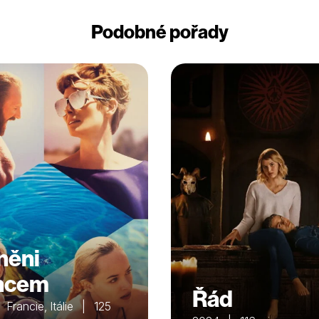
Podobné pořady
něni
ncem
Řád
Francie, Itálie | 125