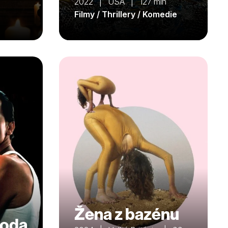
2022 | USA | 127 min
Filmy / Thrillery / Komedie
Žena z bazénu
hoda