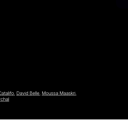
Catalifo
,
David Belle
,
Moussa Maaskri
,
rchal