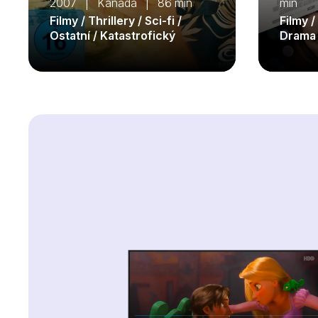
2007 | Kanada | 86 min
min
Filmy / Thrillery / Sci-fi /
Filmy /
Ostatní / Katastrofický
Drama