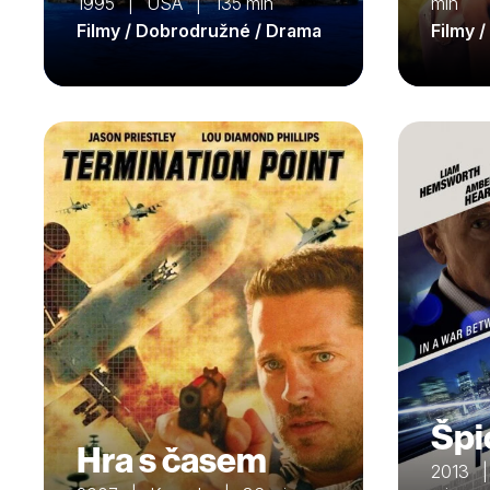
1995 | USA | 135 min
min
Filmy / Dobrodružné / Drama
Filmy 
Špi
Hra s časem
2013 |