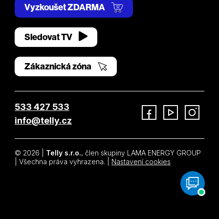
Vyzkoušet ZDARMA
Sledovat TV
Zákaznická zóna
533 427 533
info@telly.cz
Facebook
YouTube
Instagram
© 2026 |
Telly s.r.o.
, člen skupiny LAMA ENERGY GROUP
| Všechna práva vyhrazena. |
Nastavení cookies