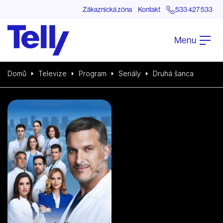
Zákaznická zóna
Kontakt
533 427 533
Menu
Domů
Televize
Program
Seriály
Druhá šanca