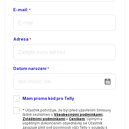
E-mail:
*
Adresa
*
Datum narození
*
DD
dot
MM
Mám promo kód pro Telly
dot
YYYY
*
* Účastník potvrzuje, že byl před uzavřením Smlouvy
řádně seznámen s
Všeobecnými podmínkami
,
Zvláštními podmínkami
a
Ceníkem
. Úplným a
úspěšným dokončením objednávky se Účastník
zavazuje plnit své povinnosti vůči Telly v souladu s