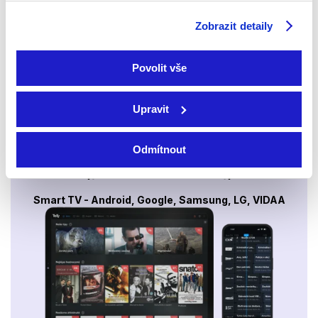
Sledovat internetovou televizi jde odkudkoliv
Zobrazit detaily
po celé EU, a to až na 6 zařízeních.
Povolit vše
Upravit
Odmítnout
Smart TV - Android, Google, Samsung, LG, VIDAA