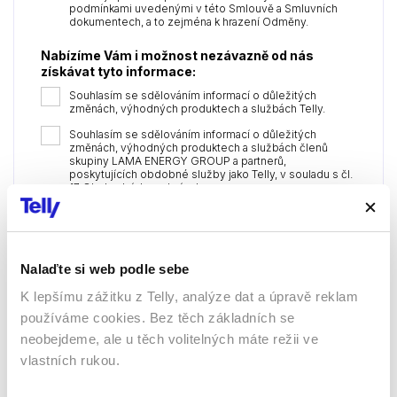
podmínkami uvedenými v této Smlouvě a Smluvních
dokumentech, a to zejména k hrazení Odměny.
Nabízíme Vám i možnost nezávazně od nás
získávat tyto informace:
Souhlasím se sdělováním informací o důležitých
změnách, výhodných produktech a službách Telly.
Souhlasím se sdělováním informací o důležitých
změnách, výhodných produktech a službách členů
skupiny LAMA ENERGY GROUP a partnerů,
poskytujících obdobné služby jako Telly, v souladu s čl.
17 Obchodních podmínek.
Objednat a autorizovat platbu
Nalaďte si web podle sebe
K lepšímu zážitku z Telly, analýze dat a úpravě reklam
používáme cookies. Bez těch základních se
neobejdeme, ale u těch volitelných máte režii ve
vlastních rukou.
Sledujte kdekoliv až na 6 zařízeních