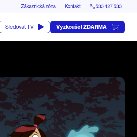
Zákaznická zóna
Kontakt
533 427 533
tevřít
Vyzkoušet ZDARMA
Sledovat TV
yhledávání