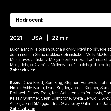
Hodnocení:
2021 | USA | 22 min
Duch a Molly je příběh ducha a dívky, která ho přivede 
duch jménem Škráb prokleje optimistickou Molly McGeeov
Musí navždy zůstat v Mollyině přítomnosti. Teď musí cho
Molly dělá, což z něj v Mollyiných očích dělá jejího nej
Škrába na všechny její dobrodružství stane se zvláštní věc
Zobrazit více
nevšední přátelství.
Režie:
Dave Knott, Sam King, Stephen Heneveld, Johnn
Herci:
Ashly Burch, Dana Snyder, Jordan Klepper, Sumalee Montano, Patton Oswalt, Natasha Rothwell, Danny Trejo, Kari Wahlgren, Jenifer Lewis, Thomas Lennon, Jessica Keenan Wynn, Kelsey Grammer, Sean Giambrone, Greta Gerwig, D'Arcy Carden, Yvette Nicole Brown, Pamela Adlon, John DiMaggio, Brett Gray, Grey Griffin, Julia Jones, Lara Jill Miller, Aparna Nancherla, Eden Riegel, Fred Tatasciore, Eric Edelstein, Chandler Kinney, Tom Kenny, DeeDee Rescher, Jeff Bennett, Jane Lynch, Eugene Byrd, Diedrich Bader, Tara Strong, Yuri Lowenthal, Trevor Devall, Alanna Ubach, Marieve Herington, Rob Cantor, Kimberly Brooks, Michaela Dietz, Leonard Wu, Sue Ann Pien, Stephanie Sheh, Sam Riegel, Jo Firestone, Secunda Wood, Julian Zane
Zobrazit více