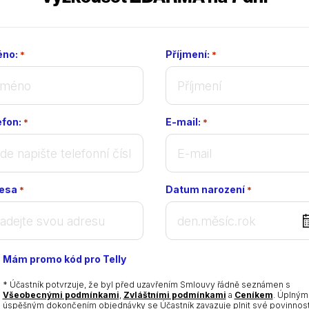
no:
Příjmení:
*
*
efon:
E-mail:
*
*
esa
Datum narození
*
*
DD
dot
MM
Mám promo kód pro Telly
dot
YYYY
* Účastník potvrzuje, že byl před uzavřením Smlouvy řádně seznámen s
Všeobecnými podmínkami
,
Zvláštními podmínkami
a
Ceníkem
. Úplným
úspěšným dokončením objednávky se Účastník zavazuje plnit své povinnost