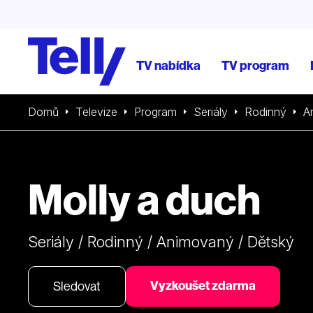
TV nabídka
TV program
Domů
Televize
Program
Seriály
Rodinný
A
Molly a duch
Seriály / Rodinný / Animovaný / Dětský
Vyzkoušet zdarma
Sledovat