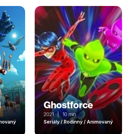
d
Ghostforce
2021 | 10 min
imovaný
Seriály / Rodinný / Animovaný