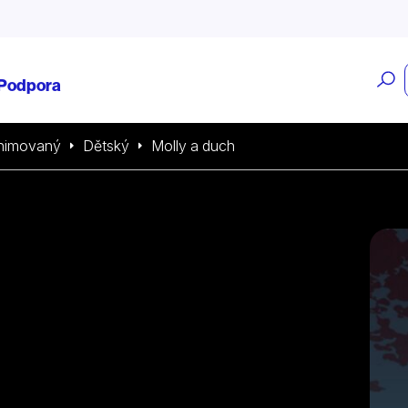
O
Podpora
v
nimovaný
Dětský
Molly a duch