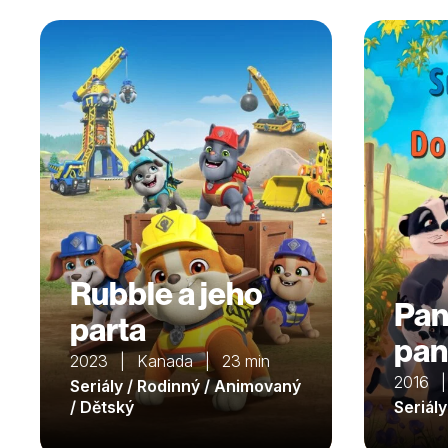
Rubble a jeho
Pan
parta
pan
2023 | Kanada | 23 min
2016 |
Seriály / Rodinný / Animovaný
/ Dětský
Seriál