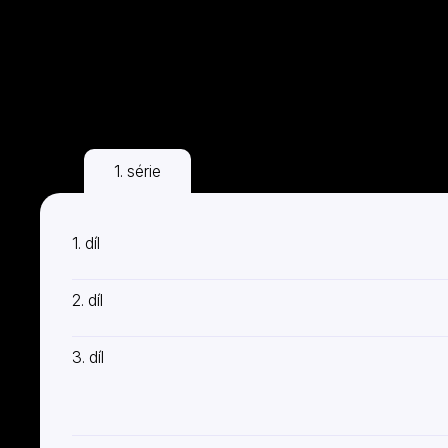
1. série
1. díl
2. díl
3. díl