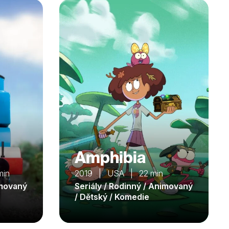
Amphibia
min
2019 | USA | 22 min
imovaný
Seriály / Rodinný / Animovaný
/ Dětský / Komedie