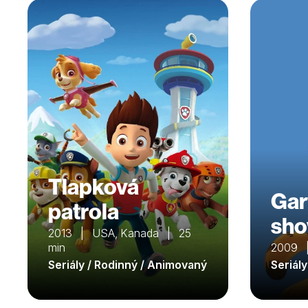
Tlapková
Gar
patrola
sh
2013 | USA, Kanada | 25
min
2009 
Seriály / Rodinný / Animovaný
Seriál