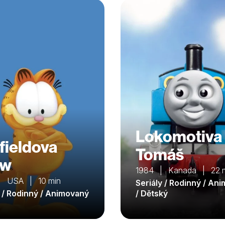
Lokomotiva
fieldova
Tomáš
ow
1984 | Kanada | 22 
| USA | 10 min
Seriály / Rodinný / An
y / Rodinný / Animovaný
/ Dětský