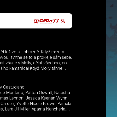
77 %
zpět k životu…obrazně. Když mrzutý
ou, zvrtne se to a prokleje sám sebe.
dit všude s Molly, dělat všechno, co
lepšího kamaráda! Když Molly táhne
: Škráb si Molly oblíbí a vznikne velmi
y Castuciano