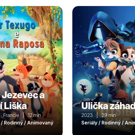
 Jezevec a
í Liška
Ulička záha
 Francie | 12 min
2023 | 29 min
y / Rodinný / Animovaný
Seriály / Rodinný / An