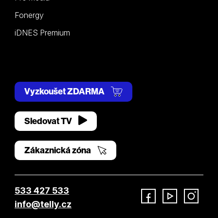
Fonergy
iDNES Premium
Vyzkoušet ZDARMA
Sledovat TV
Zákaznická zóna
533 427 533
info@telly.cz
Facebook
YouTube
Instagram