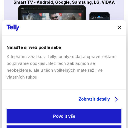
Smart TV - Android, Google, Samsung, LG, VIDAA
Nalaďte si web podle sebe
K lepšímu zážitku z Telly, analýze dat a úpravě reklam
Mobily a tablety (Android a Apple)
používáme cookies. Bez těch základních se
neobejdeme, ale u těch volitelných máte režii ve
vlastních rukou.
Zobrazit detaily
Povolit vše
Webový prohlížeč