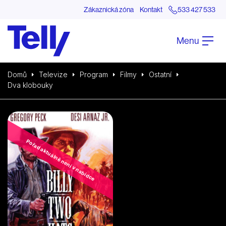
Zákaznická zóna
Kontakt
533 427 533
Menu
Domů
Televize
Program
Filmy
Ostatní
Dva klobouky
Pořad aktuálně není v nabídce