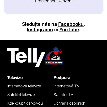
Prohlédnout zařízení
Sledujte nás na
Facebooku
,
Instagramu
či
YouTube
.
Televize
Podpora
Internetová televize
Internetová TV
Satelitní televize
Satelitní TV
Kde koupit dárkovou
Ochrana osobních