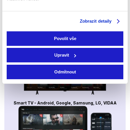
Sledujte kdekoliv až na 6 zařízeních
Zobrazit detaily
Sledovat internetovou televizi jde odkudkoliv
po celé EU, a to až na 6 zařízeních.
Povolit vše
Upravit
Odmítnout
Smart TV - Android, Google, Samsung, LG, VIDAA