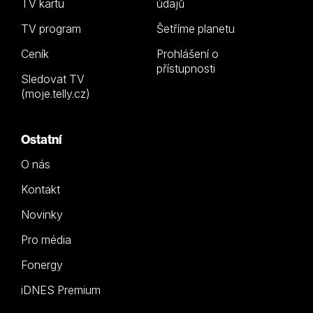
TV kartu
údajů
TV program
Šetříme planetu
Ceník
Prohlášení o
přístupnosti
Sledovat TV
(moje.telly.cz)
Ostatní
O nás
Kontakt
Novinky
Pro média
Fonergy
iDNES Premium