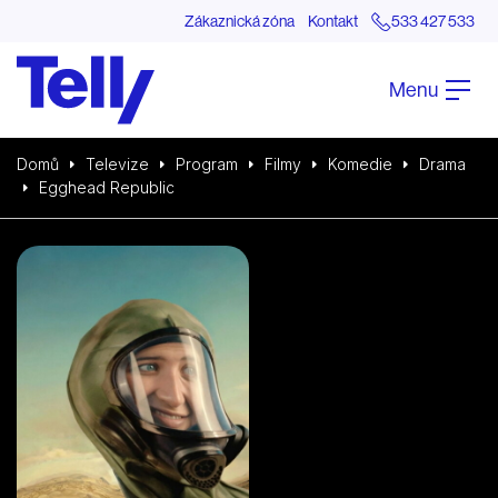
Zákaznická zóna
Kontakt
533 427 533
Menu
Domů
Televize
Program
Filmy
Komedie
Drama
Egghead Republic