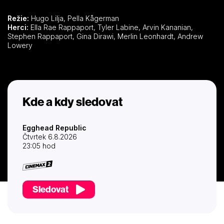
Režie:
Hugo Lilja, Pella Kågerman
Herci:
Ella Rae Rappaport, Tyler Labine, Arvin Kananian,
Stephen Rappaport, Gina Dirawi, Merlin Leonhardt, Andrew
Lowery
Kde a kdy sledovat
Egghead Republic
Čtvrtek 6.8.2026
23:05 hod
Sledovat