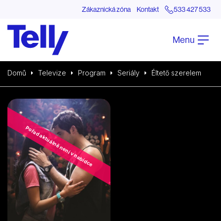
Zákaznická zóna
Kontakt
533 427 533
Menu
Domů
Televize
Program
Seriály
Éltető szerelem
Pořad aktuálně není v nabídce