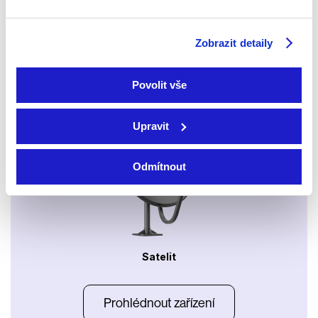
Xbox app
Zobrazit detaily
Povolit vše
Apple TV aplikace
Set-top boxy Arris
Upravit
Odmítnout
Satelit
Prohlédnout zařízení