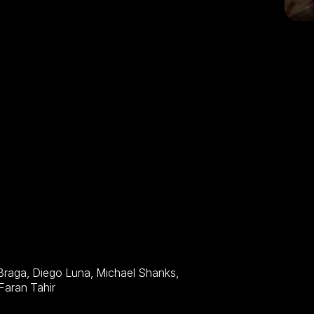
rly Pope, Talisa Soto, Sharlto Copley, Wagner Moura, Faran Tahir