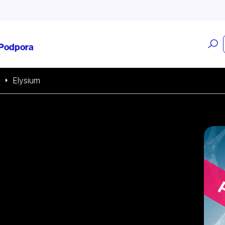
O
Podpora
v
a
Elysium