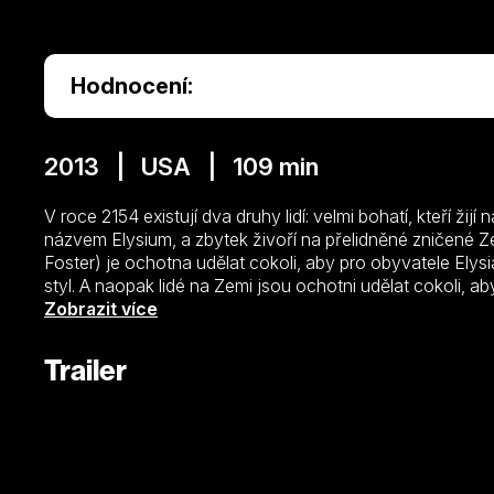
Hodnocení:
2013 | USA | 109 min
V roce 2154 existují dva druhy lidí: velmi bohatí, kteří ži
názvem Elysium, a zbytek živoří na přelidněné zničené Z
Foster) je ochotna udělat cokoli, aby pro obyvatele Elysi
styl. A naopak lidé na Zemi jsou ochotni udělat cokoli, ab
Elysiu. Max (Matt Damon) se zapojí do nebezpečné opera
Zobrazit více
dvou polarizovaných světů.
Trailer