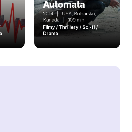
Automata
2014 | USA, Bulharsko,
Kanada | 109 min
n
Filmy / Thrillery / Sci-fi /
a
Drama