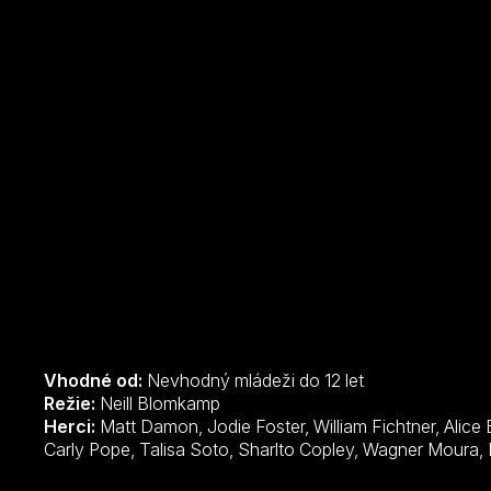
Vhodné od:
Nevhodný mládeži do 12 let
Režie:
Neill Blomkamp
Herci:
Matt Damon, Jodie Foster, William Fichtner, Alice Braga, Diego Luna, Michael Shanks,
Ca