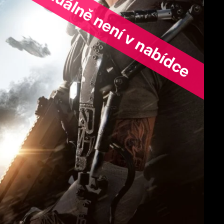
ořad aktuálně není v nabídce