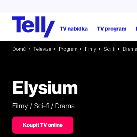
TV nabídka
TV program
Domů
Televize
Program
Filmy
Sci-fi
Dram
Elysium
Filmy / Sci-fi / Drama
Koupit TV online