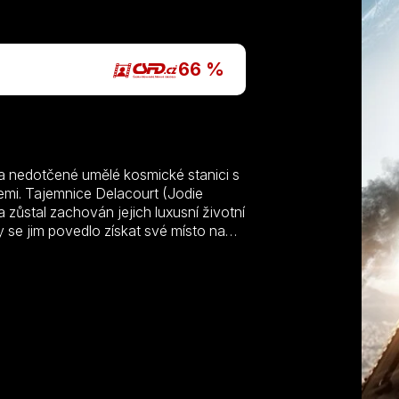
P
66 %
jí na nedotčené umělé kosmické stanici s
emi. Tajemnice Delacourt (Jodie
a zůstal zachován jejich luxusní životní
y se jim povedlo získat své místo na
ce, která by mohla přinést rovnost