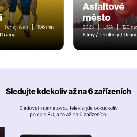
Asfaltové
i
město
 Tchaj-wan | 106 min
2023 | USA | 120 mi
/ Drama
Filmy / Thrillery / Dram
Sledujte kdekoliv až na 6 zařízeních
Sledovat internetovou televizi jde odkudkoliv
po celé EU, a to až na 6 zařízeních.