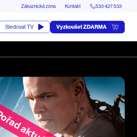
Zákaznická zóna
Kontakt
533 427 533
tevřít
Vyzkoušet ZDARMA
Sledovat TV
yhledávání