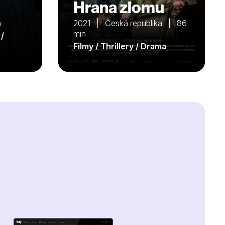
Hrana zlomu
n
2021 | Česká republika | 86
min
 /
Filmy / Thrillery / Drama