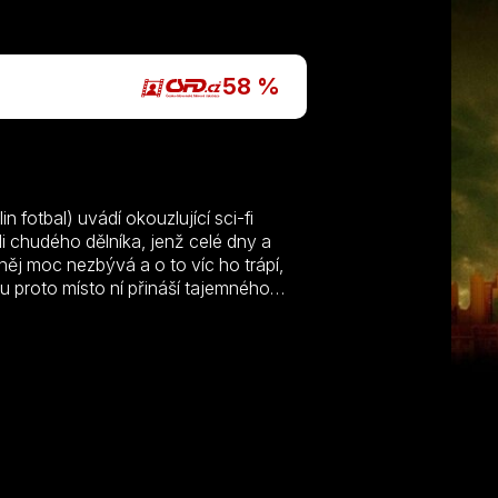
P
58 %
fotbal) uvádí okouzlující sci-fi
li chudého dělníka, jenž celé dny a
ěj moc nezbývá a o to víc ho trápí,
 proto místo ní přináší tajemného
ho tvora se ale záhy vyklube veselý
 i jeho syna přichystal několik