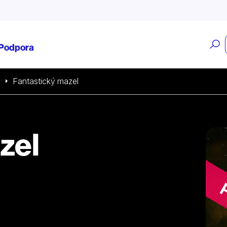
O
Podpora
v
a
Fantastický mazel
zel