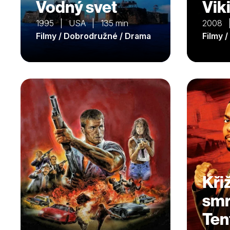
Vodný svet
Vik
1995 | USA | 135 min
2008 
Filmy / Dobrodružné / Drama
Filmy 
Kři
smrt
Ten