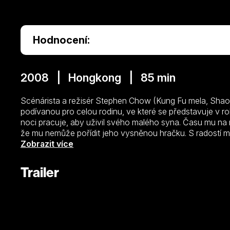
Hodnocení:
2008 | Hongkong | 85 min
Scénárista a režisér Stephen Chow (Kung Fu mela, Shaolin 
podívanou pro celou rodinu, ve které se představuje v ro
noci pracuje, aby uživil svého malého syna. Času mu na n
že mu nemůže pořídit jeho vysněnou hračku. S radostí mu
“plyšáka”, kterého nalezl na místním smetišti. Z chlupaté
Zobrazit více
mimozemšťan, který je schopný konat zázraky. Pro tatínka
důležitých lekcí, které jim jednou provždy změní život.
Trailer