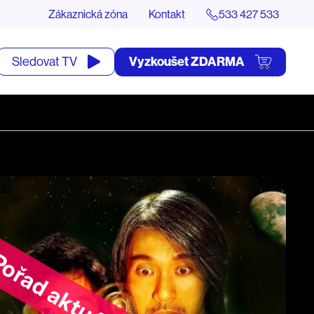
Zákaznická zóna
Kontakt
533 427 533
tevřít
Vyzkoušet ZDARMA
Sledovat TV
yhledávání