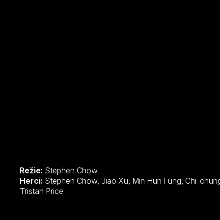
Režie:
Stephen Chow
Herci:
Stephen Chow, Jiao Xu, Min Hun Fung, Chi-chung Lam, Kitty Zhang, Hang-Sang Poon,
Tristan Price