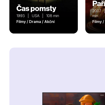
Paří
Čas pomsty
2007 
1993 | USA | 108 min
min
Filmy / Drama / Akční
Filmy 