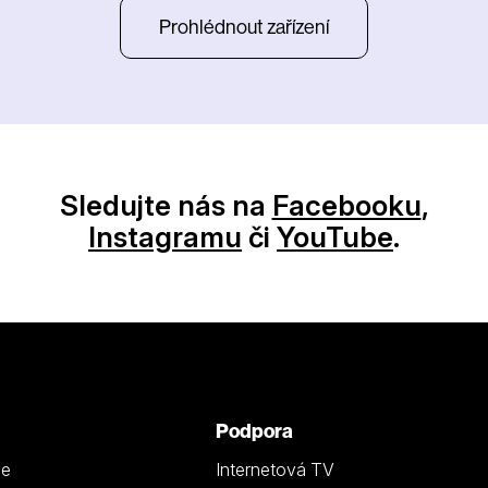
Prohlédnout zařízení
Sledujte nás na
Facebooku
,
Instagramu
či
YouTube
.
Podpora
ze
Internetová TV