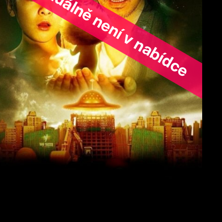
ořad aktuálně není v nabídce