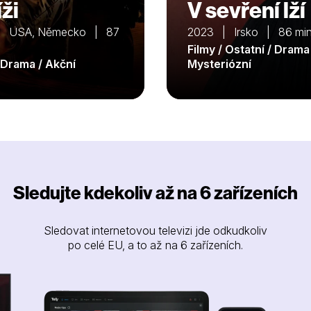
ži
V sevření lží
| USA, Německo | 87
2023 | Irsko | 86 mi
Filmy / Ostatní / Drama
/ Drama / Akční
Mysteriózní
Sledujte kdekoliv až na 6 zařízeních
Sledovat internetovou televizi jde odkudkoliv
po celé EU, a to až na 6 zařízeních.