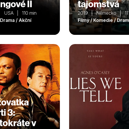
ingové II
tajomstvá
| USA | 110 min
2019 | Německo | 111
/ Drama / Akční
Filmy / Komedie / Dra
žovatka
i 3:
tokráte v