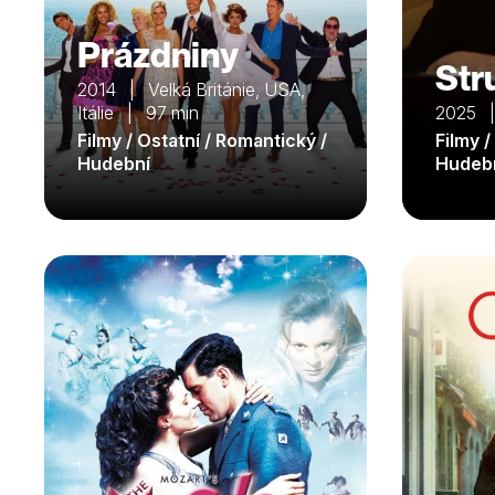
Prázdniny
Str
2014 | Velká Británie, USA,
Itálie | 97 min
2025 
Filmy / Ostatní / Romantický /
Filmy /
Hudební
Hudeb