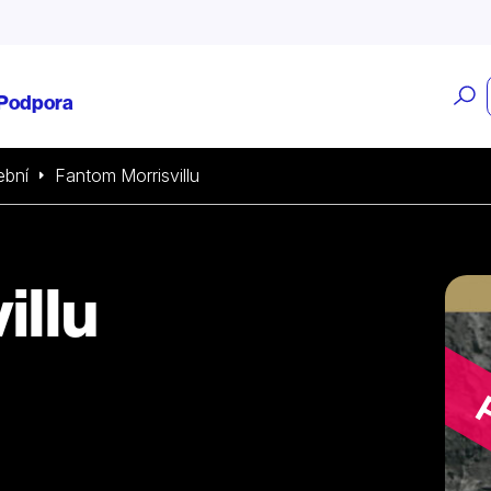
O
Podpora
v
ební
Fantom Morrisvillu
illu