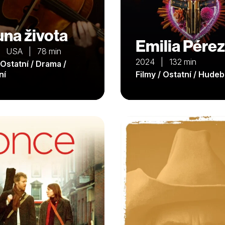
una života
Emilia Pérez
| USA | 78 min
2024 | 132 min
 Ostatní / Drama /
ní
Filmy / Ostatní / Hudeb