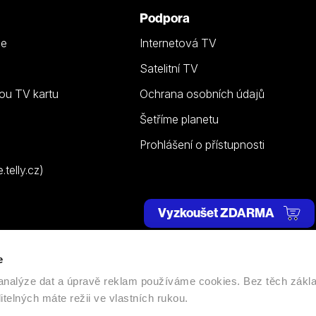
Podpora
ze
Internetová TV
Satelitní TV
ou TV kartu
Ochrana osobních údajů
Šetříme planetu
Prohlášení o přístupnosti
telly.cz)
Vyzkoušet ZDARMA
e
 | Všechna práva vyhrazena. |
Nastavení cookies
, analýze dat a úpravě reklam používáme cookies. Bez těch zákl
itelných máte režii ve vlastních rukou.