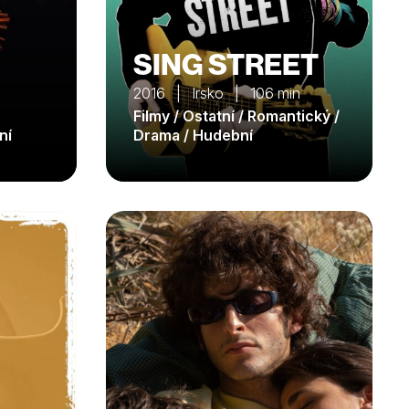
SING STREET
2016 | Irsko | 106 min
Filmy / Ostatní / Romantický /
ní
Drama / Hudební