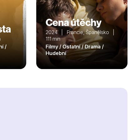
Cena útěchy
sta
2024 | Francie, Španělsko |
n
111 min
í /
Filmy / Ostatní / Drama /
Hudební