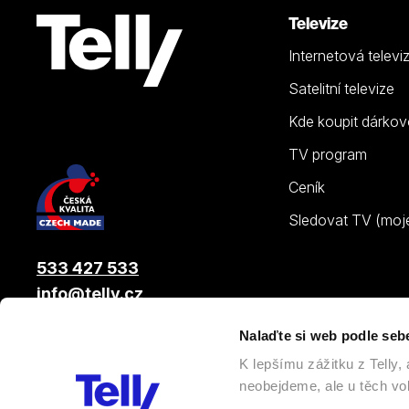
Televize
Internetová televi
Satelitní televize
Kde koupit dárkov
TV program
Ceník
Sledovat TV (moje.
533 427 533
info@telly.cz
Nalaďte si web podle seb
© 2026 |
Telly s.r.o.
, člen skupiny LAMA ENERGY GROUP
K lepšímu zážitku z Telly
neobejdeme, ale u těch vol