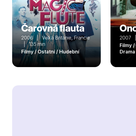
Čarovná flauta
On
2006 | Velká Británie, Francie
2007 |
| 135 min
Filmy /
Filmy / Ostatní / Hudební
Drama 