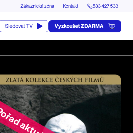
Zákaznická zóna
Kontakt
533 427 533
tevřít
Vyzkoušet ZDARMA
Sledovat TV
yhledávání