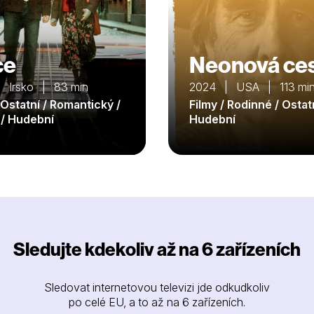
ce
Neonová ce
 Irsko | 83 min
2024 | USA | 113 mi
 Ostatní / Romantický /
Filmy / Rodinné / Ostatn
/ Hudební
Hudební
Sledujte kdekoliv až na 6 zařízeních
Sledovat internetovou televizi jde odkudkoliv
po celé EU, a to až na 6 zařízeních.