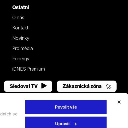
Ostatní
O nás
Kontakt
Novinky
Pro média
Fonergy
iDNES Premium
Sledovat TV
Zákaznická zóna
Povolit vše
adních se
Facebook
YouTube
Instagram
Upravit