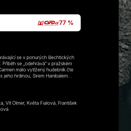
P
77 %
ávající se v ponurých šlechtických
í. Příběh se „odehrává“ v pražském
Carmen málo vytížený hudebník čte
 s jeho hrdinou, Sirem Hanibalem
 Diaz je těsně před popravou
 Drummondem. Vypraví se do zámku
 Clarence. Nikdo z přítomných netuší,
, Nataša Gollová