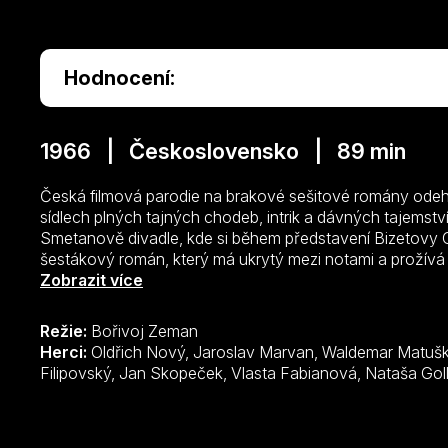
Hodnocení:
1966 | Československo | 89 min
Česká filmová parodie na brakové sešitové romány odehr
sídlech plných tajných chodeb, intrik a dávných tajemstv
Smetanově divadle, kde si během představení Bizetovy 
šestákový román, který má ukrytý mezi notami a prožívá
Morrisem, neuvěřitelné dobrodružství. Dobrodruh Manuel
Zobrazit více
osvobozen z cely smrti svými kumpány, Dixim, Mikim a
Morrisville, kde se chystá svatba Sira Hanibala s krásnou
Režie:
Bořivoj Zeman
že krásná nevěsta dosud je Diazovou manželkou…
Herci:
Oldřich Nový, Jaroslav Marvan, Waldemar Matuška, Vít Olmer, Květa Fialová, František
Filipovský, Jan Skopeček, Vlasta Fabianová