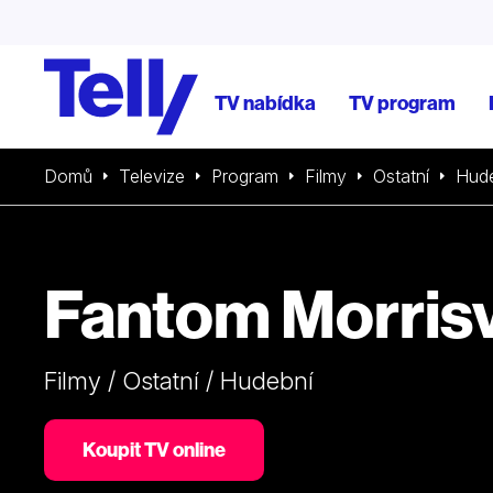
TV nabídka
TV program
Domů
Televize
Program
Filmy
Ostatní
Hud
Fantom Morrisv
Filmy / Ostatní / Hudební
Koupit TV online