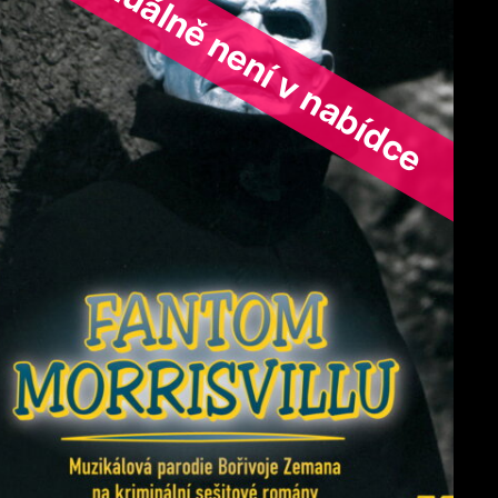
ořad aktuálně není v nabídce