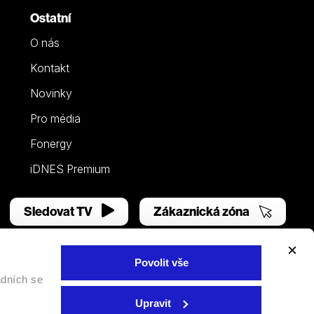
Ostatní
O nás
Kontakt
Novinky
Pro média
Fonergy
iDNES Premium
Sledovat TV
Zákaznická zóna
Povolit vše
adních se
Facebook
YouTube
Instagram
Upravit