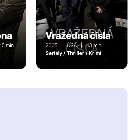
ona
Vražedná čísla
5 min
2005 | USA | 43 min
Seriály / Thriller / Krimi