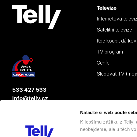
Televize
Internetová televi
Satelitní televize
Kde koupit dárkov
TV program
Ceník
Sledovat TV (moje.
533 427 533
info@telly.cz
Nalaďte si web podle seb
© 2026 |
Telly s.r.o.
, člen skupiny LAMA ENERGY GROUP
K lepšímu zážitku z Telly
neobejdeme, ale u těch vol