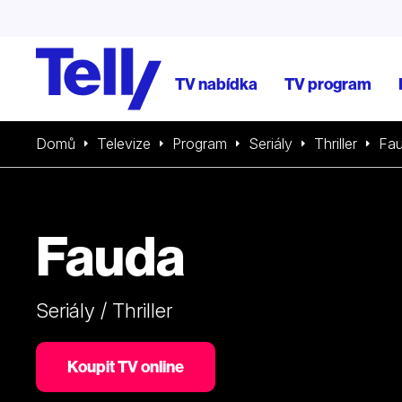
TV nabídka
TV program
Domů
Televize
Program
Seriály
Thriller
Fa
Fauda
Seriály / Thriller
Koupit TV online