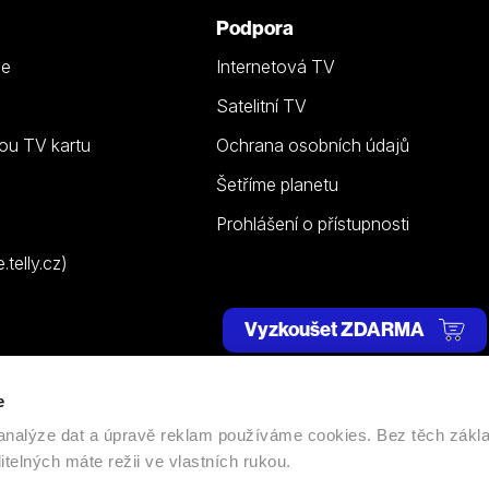
Podpora
ze
Internetová TV
Satelitní TV
ou TV kartu
Ochrana osobních údajů
Šetříme planetu
Prohlášení o přístupnosti
telly.cz)
Vyzkoušet ZDARMA
e
 | Všechna práva vyhrazena. |
Nastavení cookies
, analýze dat a úpravě reklam používáme cookies. Bez těch zákl
itelných máte režii ve vlastních rukou.