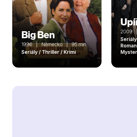
Upí
Big Ben
2009 
Seriály
1996 | Německo | 95 min
Romant
Seriály / Thriller / Krimi
Myster