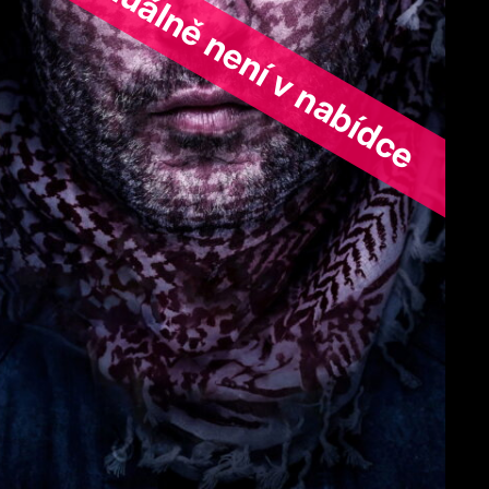
ořad aktuálně není v nabídce