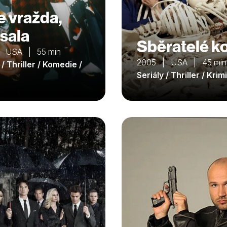
je vražda,
sala
Sběratelé ko
| USA | 55 min
2005 | USA | 45 min
 / Thriller / Komedie /
Seriály / Thriller / Krimi