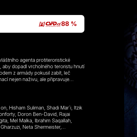
P
88 %
láštního agenta protiteroristické
, aby dopadl vrcholného teroristu hnutí
m z armády pokusil zabít, leč
cí nejen naživu, ale připravuje