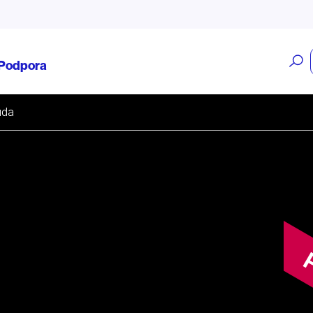
O
Podpora
v
uda