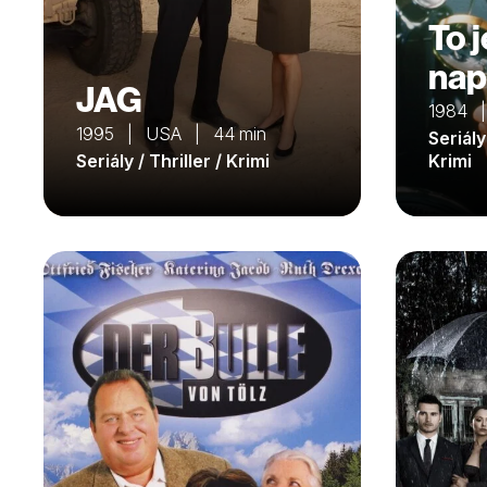
To 
nap
JAG
1984 
1995 | USA | 44 min
Seriály
Seriály / Thriller / Krimi
Krimi