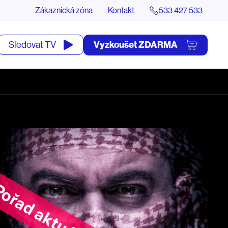
Zákaznická zóna
Kontakt
533 427 533
tevřít
Vyzkoušet ZDARMA
Sledovat TV
yhledávání