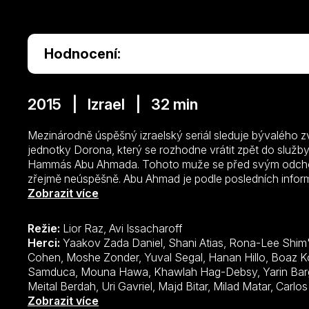
Hodnocení:
2015 | Izrael | 32 min
Mezinárodně úspěšný izraelský seriál sleduje bývalého zv
jednotky Dorona, který se rozhodne vrátit zpět do služby
Hammás Abu Ahmada. Tohoto muže se před svým odchode
zřejmě neúspěšně. Abu Ahmad je podle posledních informa
zřejmě rozsáhlou teroristickou operaci.
Zobrazit více
Režie:
Lior Raz, Avi Issacharoff
Herci:
Yaakov Zada Daniel, Shani Atias, Rona-Lee Shim'on, Hisham Suliman, Shadi Mar´i, Itzik Cohen, Moshe Zonder, Yuval Segal, Hanan Hillo, Boaz Konforty, Doron Ben-David, Rajai Samduca, Mouna Hawa, Khawlah Hag-Debsy, Yarin Bargita, Mel Malka, Ibrahim Saqallah, Meital Berdah, Uri Gavriel, Majd Bitar, Milad Matar, Carlos Gharzuzi, Neta Shermeister, Muhammad Albaz, Rahik Sliman, Nadine Cabub, Adiv Sfadi, Rida Sliman, Mohamed Naama, Jamil Khoury, Qader Harini, Ghassan Ashkar, Dorin Kario, Hilal Kaboub, Yochai Ben Yitzhak, Mussa Zhalka, Mahmoud More, Firas Nassar, Jig'al Na'or, Abdallah El Akal, Rotem Keinan, Luna Mansour, Nadav Nir, Henry Andrawes, Amir Khoury, Imad Mari, Idan Amedi, Moran Rosenblatt,
Zobrazit více