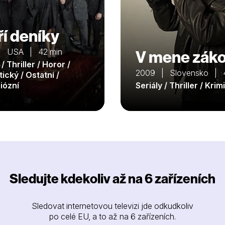
ří deníky
| USA | 42 min
V mene zák
 / Thriller / Horor /
2009 | Slovensko | 4
ický / Ostatní /
iózní
Seriály / Thriller / Krimi
Sledujte kdekoliv až na 6 zařízeních
Sledovat internetovou televizi jde odkudkoliv
po celé EU, a to až na 6 zařízeních.