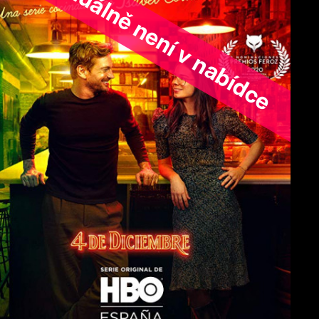
ořad aktuálně není v nabídce