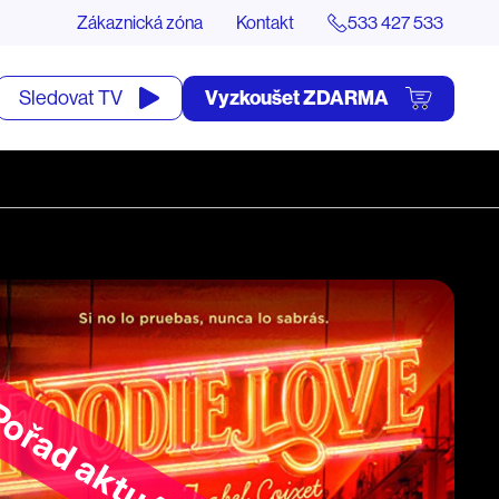
Zákaznická zóna
Kontakt
533 427 533
tevřít
Vyzkoušet ZDARMA
Sledovat TV
yhledávání