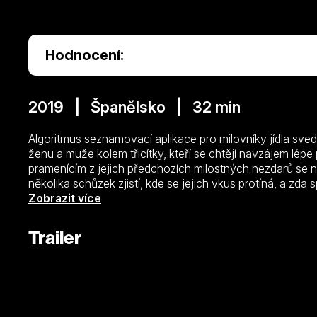
Hodnocení:
2019 | Španělsko | 32 min
Algoritmus seznamovací aplikace pro milovníky jídla sv
ženu a muže kolem třicítky, kteří se chtějí navzájem lé
pramenícím z jejich předchozích milostných nezdarů se
několika schůzek zjistí, kde se jejich vkus protíná, a zda
sdílená averze vůči “kulinářským pozérům” stačí k tomu,
Zobrazit více
láska.
Trailer