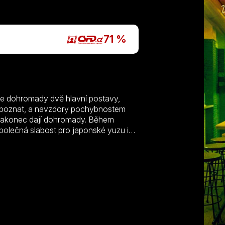
P
71 %
ede dohromady dvě hlavní postavy,
pe poznat, a navzdory pochybnostem
 nakonec dají dohromady. Během
 společná slabost pro japonské yuzu i
 aby mezi nimi vykvetla opravdová