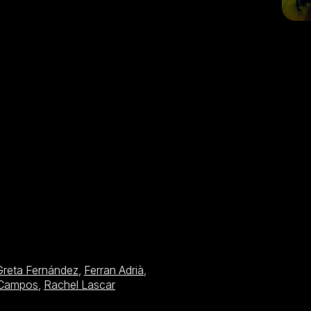
Greta Fernández
,
Ferran Adrià
,
 Campos
,
Rachel Lascar