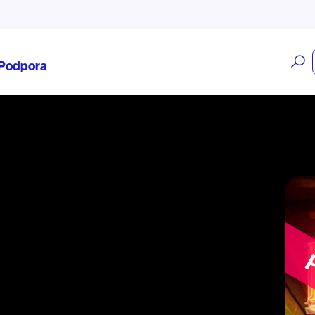
O
Podpora
v