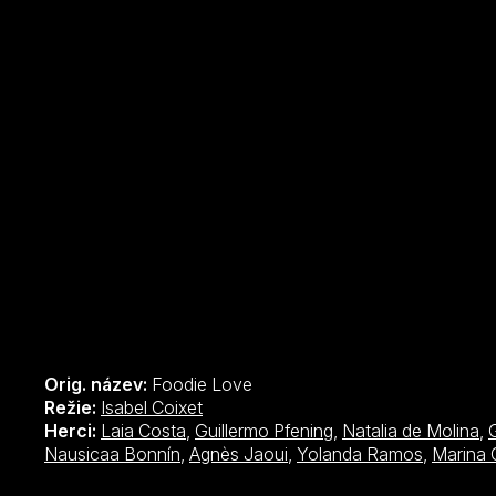
Orig. název:
Foodie Love
Režie:
Isabel Coixet
Herci:
Laia Costa
,
Guillermo Pfening
,
Natalia de Molina
,
Nausicaa Bonnín
,
Agnès Jaoui
,
Yolanda Ramos
,
Marina