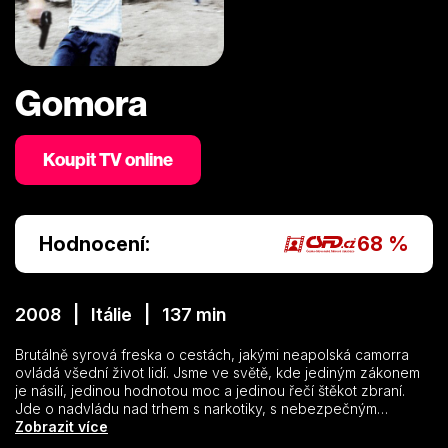
Gomora
Koupit TV online
Hodnocení:
68 %
2008 | Itálie | 137 min
Brutálně syrová freska o cestách, jakými neapolská camorra
ovládá všední život lidí. Jsme ve světě, kde jediným zákonem
je násilí, jedinou hodnotou moc a jedinou řečí štěkot zbraní.
Jde o nadvládu nad trhem s narkotiky, s nebezpečným
odpadem a dokonce i s oblékáním. Film vznikl na základě knihy
Zobrazit více
Roberta Saviana, která se v roce 2006 stala rázem