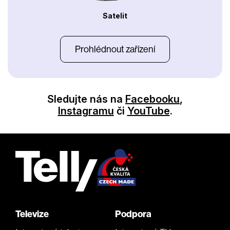
Satelit
Prohlédnout zařízení
Sledujte nás na
Facebooku
,
Instagramu
či
YouTube
.
Televize
Podpora