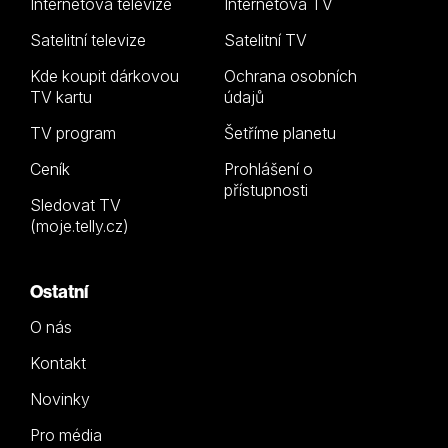
Internetová televize
Internetová TV
Satelitní televize
Satelitní TV
Kde koupit dárkovou
Ochrana osobních
TV kartu
údajů
TV program
Šetříme planetu
Ceník
Prohlášení o
přístupnosti
Sledovat TV
(moje.telly.cz)
Ostatní
O nás
Kontakt
Novinky
Pro média