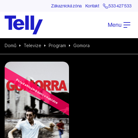
Zákaznická zóna
Kontakt
533 427 533
Menu
Domů
Televize
Program
Gomora
Pořad aktuálně není v nabídce