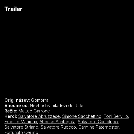
bestsellerem. Na nedávném festivalu v Cannes získala
Trailer
Gomorra Velkou cenu.
Orig. název:
Gomorra
Vhodné od:
Nevhodný mládeži do 15 let
Režie:
Matteo Garrone
Herci:
Salvatore Abruzzese
,
Simone Sacchettino
,
Toni Servillo
,
Ernesto Mahieux
,
Alfonso Santagata
,
Salvatore Cantalupo
,
Salvatore Striano
,
Salvatore Ruocco
,
Carmine Paternoster
,
Fortunato Cerlino