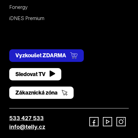
Fonergy
iDNES Premium
Vyzkoušet ZDARMA
Sledovat TV
Zákaznická zóna
533 427 533
info@telly.cz
Facebook
YouTube
Instagram