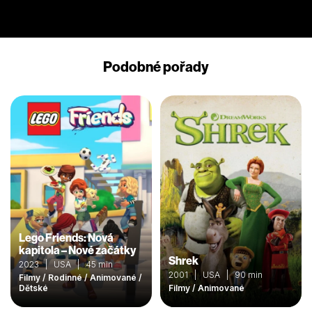
Podobné pořady
Lego Friends: Nová
kapitola – Nové začátky
Shrek
2023 | USA | 45 min
2001 | USA | 90 min
Filmy / Rodinné / Animované /
Dětské
Filmy / Animované