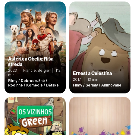
Asterix a Obelix: Ríša
stredu
2023 | Francie, Belgie | 112
Ernest a Celestína
min
2017 | 13 min
Filmy / Dobrodružné /
Rodinné / Komedie / Dětské
Filmy / Seriály / Animované