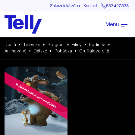
Zákaznická zóna
Kontakt
533 427 533
Menu
Domů
Televize
Program
Filmy
Rodinné
Animované
Dětské
Pohádka
Gruffalovo dítě
Pořad aktuálně není v nabídce