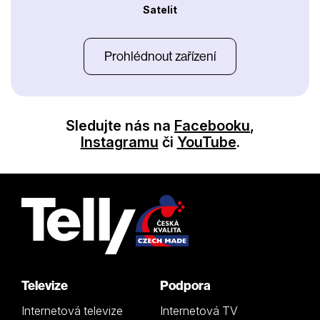
Satelit
Prohlédnout zařízení
Sledujte nás na
Facebooku
,
Instagramu
či
YouTube
.
Televize
Podpora
Internetová televize
Internetová TV