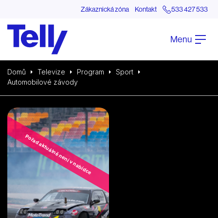
Zákaznická zóna
Kontakt
533 427 533
Menu
Domů
Televize
Program
Sport
Automobilové závody
Pořad aktuálně není v nabídce