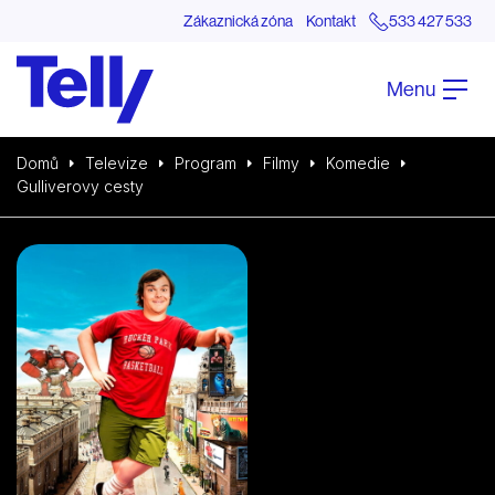
Zákaznická zóna
Kontakt
533 427 533
Menu
Domů
Televize
Program
Filmy
Komedie
Gulliverovy cesty