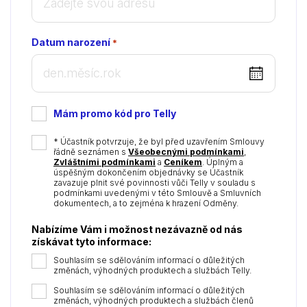
Datum narození
*
DD
dot
MM
Mám promo kód pro Telly
dot
YYYY
*
* Účastník potvrzuje, že byl před uzavřením Smlouvy
řádně seznámen s
Všeobecnými podmínkami
,
Zvláštními podmínkami
a
Ceníkem
. Úplným a
úspěšným dokončením objednávky se Účastník
zavazuje plnit své povinnosti vůči Telly v souladu s
podmínkami uvedenými v této Smlouvě a Smluvních
dokumentech, a to zejména k hrazení Odměny.
Nabízíme Vám i možnost nezávazně od nás
získávat tyto informace:
Souhlasím se sdělováním informací o důležitých
změnách, výhodných produktech a službách Telly.
Souhlasím se sdělováním informací o důležitých
změnách, výhodných produktech a službách členů