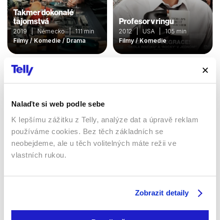
Takmer dokonalé
tajomstvá
Profesor v ringu
2019 | Německo | 111 min
2012 | USA | 105 min
Filmy / Komedie / Drama
Filmy / Komedie
Nalaďte si web podle sebe
K lepšímu zážitku z Telly, analýze dat a úpravě reklam
používáme cookies. Bez těch základních se
neobejdeme, ale u těch volitelných máte režii ve
vlastních rukou.
Lisa Frankenstein
Tátové
2024 | 101 min
2025 | Španělsko | 88 min
Zobrazit detaily
Filmy / Komedie
Filmy / Komedie