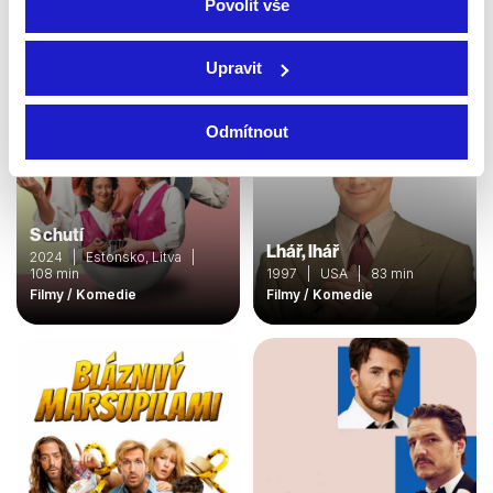
Povolit vše
Upravit
Odmítnout
S chutí
Lhář, lhář
2024 | Estonsko, Litva |
108 min
1997 | USA | 83 min
Filmy / Komedie
Filmy / Komedie