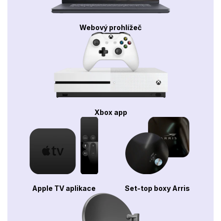
Webový prohlížeč
Xbox app
Apple TV aplikace
Set-top boxy Arris