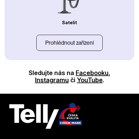
Satelit
Prohlédnout zařízení
Sledujte nás na
Facebooku
,
Instagramu
či
YouTube
.