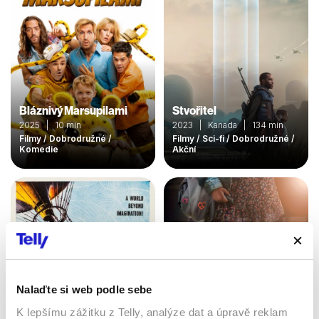
Bláznivý Marsupilami
Stvořitel
2025 | 10 min
2023 | Kanada | 134 min
Filmy / Dobrodružné /
Filmy / Sci-fi / Dobrodružné /
Komedie
Akční
Nalaďte si web podle sebe
K lepšímu zážitku z Telly, analýze dat a úpravě reklam