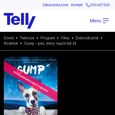
Zákaznická zóna
Kontakt
533 427 533
Menu
Domů
Televize
Program
Filmy
Dobrodružné
Rodinné
Gump – pes, který naučil lidi žít
Pořad aktuálně není v nabídce