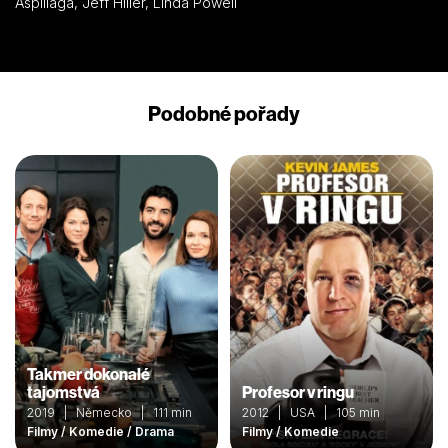
Aspillaga, Jeff Hiller, Linda Powell
Podobné pořady
Takmer dokonalé
tajomstvá
Profesor v ringu
2019 | Německo | 111 min
2012 | USA | 105 min
Filmy / Komedie / Drama
Filmy / Komedie