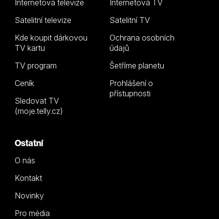
Internetová televize
Internetová TV
Satelitní televize
Satelitní TV
Kde koupit dárkovou
Ochrana osobních
TV kartu
údajů
TV program
Šetříme planetu
Ceník
Prohlášení o
přístupnosti
Sledovat TV
(moje.telly.cz)
Ostatní
O nás
Kontakt
Novinky
Pro média