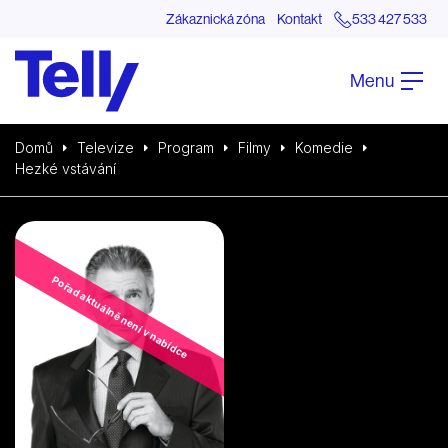
Zákaznická zóna
Kontakt
533 427 533
Menu
Domů
Televize
Program
Filmy
Komedie
Hezké vstávání
Pořad aktuálně není v nabídce