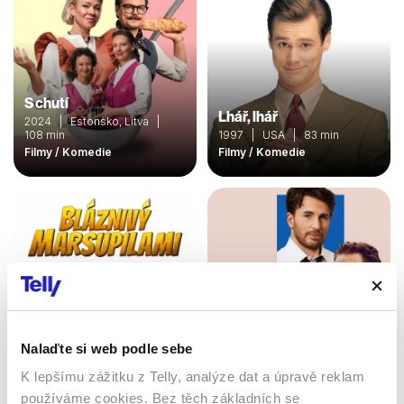
S chutí
Lhář, lhář
2024 | Estonsko, Litva |
108 min
1997 | USA | 83 min
Filmy / Komedie
Filmy / Komedie
Nalaďte si web podle sebe
K lepšímu zážitku z Telly, analýze dat a úpravě reklam
Bláznivý Marsupilami
používáme cookies. Bez těch základních se
Dokonalá shoda