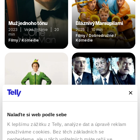
Muž jednoho tónu
Bláznivý Marsupilami
2023 | Velká Británie | 20
2025 | 10 min
min
Filmy / Dobrodružné /
Filmy / Komedie
Komedie
Nalaďte si web podle sebe
Vánoční skřítek
Dokonalý zločin
2003 | USA, Německo | 97
K lepšímu zážitku z Telly, analýze dat a úpravě reklam
min
2009 | USA | 87 min
používáme cookies. Bez těch základních se
Filmy / Rodinné / Komedie /
Filmy / Thrillery / Krimi /
neobejdeme, ale u těch volitelných máte režii ve
Fantasy
Komedie