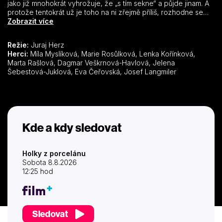
jako již mnohokrát vyhrožuje, že „s tím sekne“ a půjde jinam. A
protože tentokrát už je toho na ni zřejmě příliš, rozhodne se
svou výhrůžku splnit. Vedení porcelánky sice obratem najde
Zobrazit více
nového vedoucího Jarolíma, který když zjistí, koho má
nahradit, je ochoten sklad převzít bez kontroly. Jenže Světla si
Režie:
Juraj Herz
postaví hlavu a trvá na předávací inventuře. Kdyby ovšem
Herci:
Míla Myslíková, Marie Rosůlková, Lenka Kořínková,
tušila, jaký pedant je pan Rybička, jmenovaný předsedou
Marta Rašlová, Dagmar Veškrnová-Havlová, Jelena
inventurní komise, asi by si to rozmyslela. Předávací inventura
Šebestová-Juklová, Eva Čeřovská, Josef Langmiler
se totiž jeho vinou mění v groteskní noční můru, která zaskočí
všechny zúčastněné a značně naruší nejen pracovní režim, ale
také osobní program každé ze skladnic, vedení porcelánky i
ostatních členů komise. V už tak napjaté atmosféře se navíc
ukáže, že Světla a Jarolím se znají zdřívějška a mají toho
společného mnohem víc, než jsou ochotni přiznat
Kde a kdy sledovat
Holky z porcelánu
Sobota 8.8.2026
12:25 hod
Sledovat