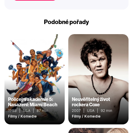
Podobné pořady
Policejní akademie 5:
Neuvěřitelný život
Nasazení: Miami Beach
rockera Coxe
1988 | USA | 87 min
2007 | USA | 92 min
Filmy / Komedie
Filmy / Komedie