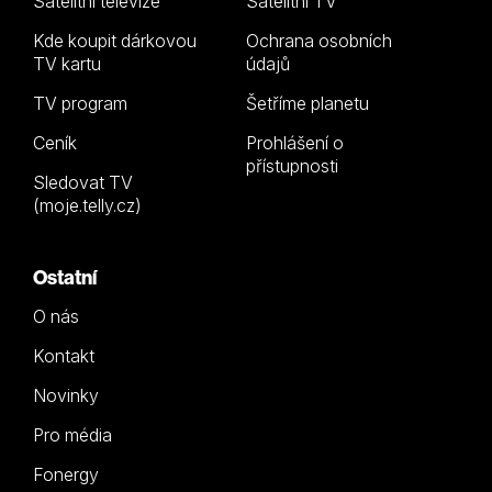
Satelitní televize
Satelitní TV
Kde koupit dárkovou
Ochrana osobních
TV kartu
údajů
TV program
Šetříme planetu
Ceník
Prohlášení o
přístupnosti
Sledovat TV
(moje.telly.cz)
Ostatní
O nás
Kontakt
Novinky
Pro média
Fonergy