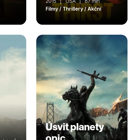
2015 | USA | 87 min
Filmy / Thrillery / Akční
Úsvit planety
opic