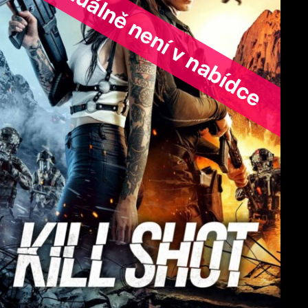
ořad aktuálně není v nabídce