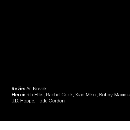
Režie:
Ari Novak
Herci:
Rib Hillis, Rachel Cook, Xian Mikol, Bobby Maximus, Ari Novak, Mara Ohara, Jeff Medley,
J.D. Hoppe, Todd Gordon