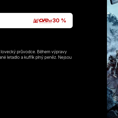
P
30 %
ako lovecký průvodce. Během výpravy
né letadlo a kufřík plný peněz. Nejsou