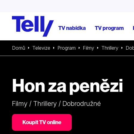
TV nabídka
TV program
Domů
Televize
Program
Filmy
Thrillery
Dob
Hon za penězi
Filmy / Thrillery / Dobrodružné
Koupit TV online