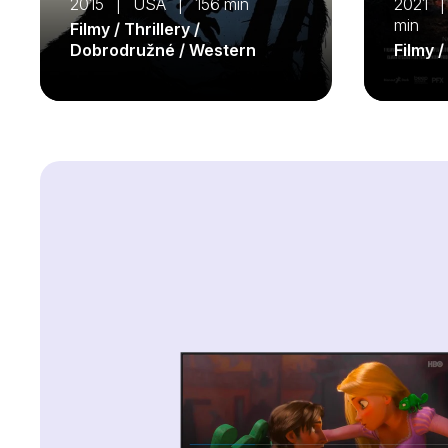
2015 | USA | 156 min
2021 |
min
Filmy / Thrillery /
Dobrodružné / Western
Filmy /