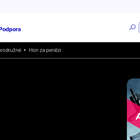
O
Podpora
v
rodružné
Hon za penězi