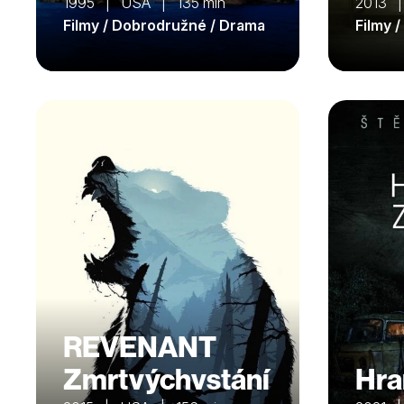
1995 | USA | 135 min
2013 
Filmy / Dobrodružné / Drama
Filmy /
REVENANT
Zmrtvýchvstání
Hra