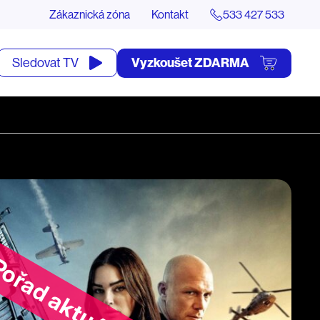
Zákaznická zóna
Kontakt
533 427 533
tevřít
Vyzkoušet ZDARMA
Sledovat TV
yhledávání