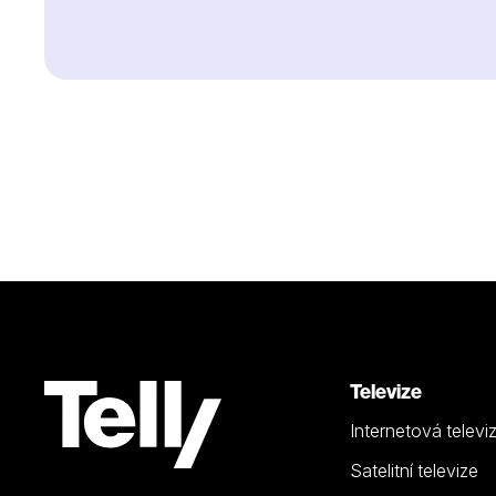
Televize
Internetová televi
Satelitní televize