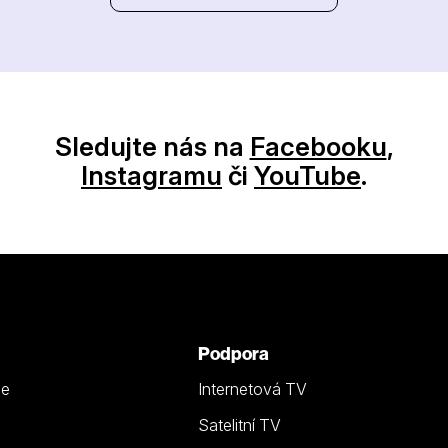
Sledujte nás na
Facebooku
,
Instagramu
či
YouTube
.
Podpora
ze
Internetová TV
Satelitní TV