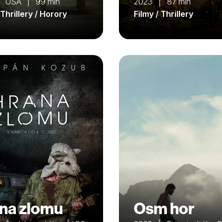
| USA | 99 min
2023 | 87 min
 Thrillery / Horory
Filmy / Thrillery
na zlomu
Osm hor