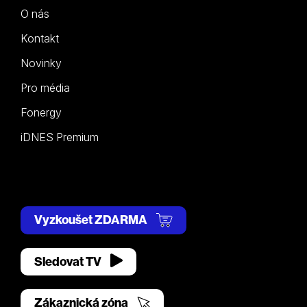
O nás
Kontakt
Novinky
Pro média
Fonergy
iDNES Premium
Vyzkoušet ZDARMA
Sledovat TV
Zákaznická zóna