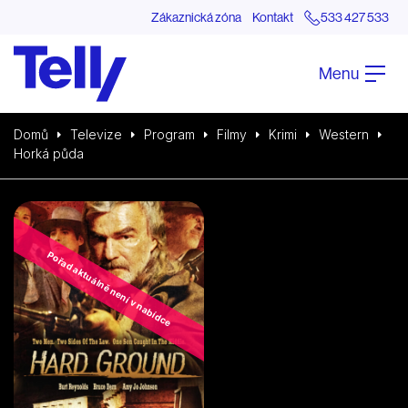
Zákaznická zóna
Kontakt
533 427 533
Menu
Domů
Televize
Program
Filmy
Krimi
Western
Horká půda
Pořad aktuálně není v nabídce