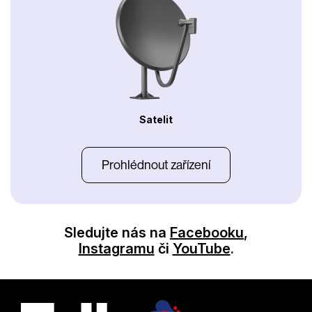
Satelit
Prohlédnout zařízení
Sledujte nás na
Facebooku
,
Instagramu
či
YouTube
.