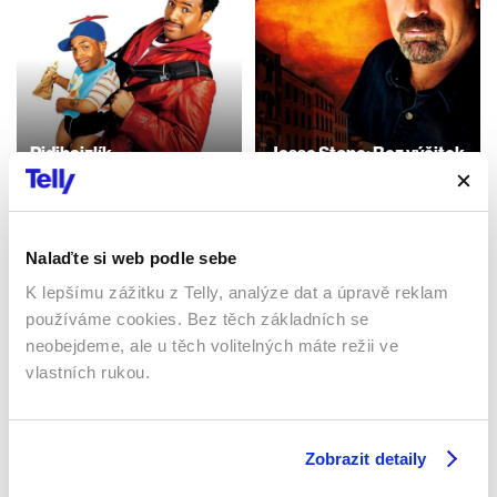
Pidihajzlík
Jesse Stone: Bez výčitek
2006 | USA | 98 min
2010 | USA | 82 min
Filmy / Krimi / Komedie
Filmy / Thrillery / Krimi
Nalaďte si web podle sebe
K lepšímu zážitku z Telly, analýze dat a úpravě reklam
Sledujte kdekoliv až na 6 zařízeních
používáme cookies. Bez těch základních se
neobejdeme, ale u těch volitelných máte režii ve
Sledovat internetovou televizi jde odkudkoliv
vlastních rukou.
po celé EU, a to až na 6 zařízeních.
Zobrazit detaily