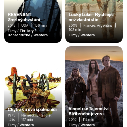
REVENANT
Lucky Luke – Rychlejší
Zmrtvýchvstání
než vlastní stín
2015 | USA | 156 min
2009 | Francie, Argentina |
103 min
Filmy / Thrillery /
Dobrodružné / Western
Filmy / Western
Vinnetou: Tajemství
Chytrák a dva společníci
Stříbrného jezera
1975 | Německo, Francie,
Itálie | 117 min
2016 | 115 min
Filmy / Western
Filmy / Western