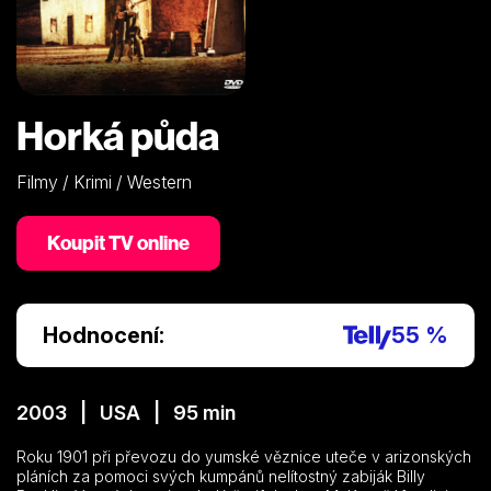
Horká půda
Filmy / Krimi / Western
Koupit TV online
Hodnocení:
55 %
2003 | USA | 95 min
Roku 1901 při převozu do yumské věznice uteče v arizonských
pláních za pomoci svých kumpánů nelítostný zabiják Billy