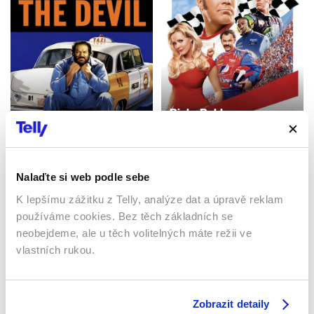
Ricky Bobby:
Ďáblovo pokušení
Nejrychlejší jezdec
1991 | Itálie | 99 min
2006 | USA | 108 min
Filmy / Komedie / Akční
Filmy / Komedie
Nalaďte si web podle sebe
K lepšímu zážitku z Telly, analýze dat a úpravě reklam
používáme cookies. Bez těch základních se
Sledujte kdekoliv až na 6 zařízeních
neobejdeme, ale u těch volitelných máte režii ve
vlastních rukou.
Sledovat internetovou televizi jde odkudkoliv
po celé EU, a to až na 6 zařízeních.
Zobrazit detaily