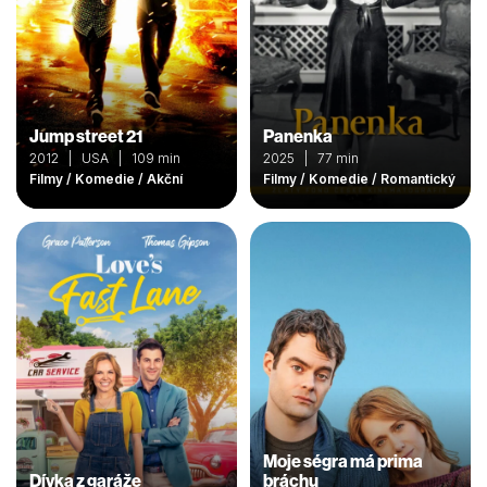
Jump street 21
Panenka
2012 | USA | 109 min
2025 | 77 min
Filmy / Komedie / Akční
Filmy / Komedie / Romantický
Moje ségra má prima
Dívka z garáže
bráchu