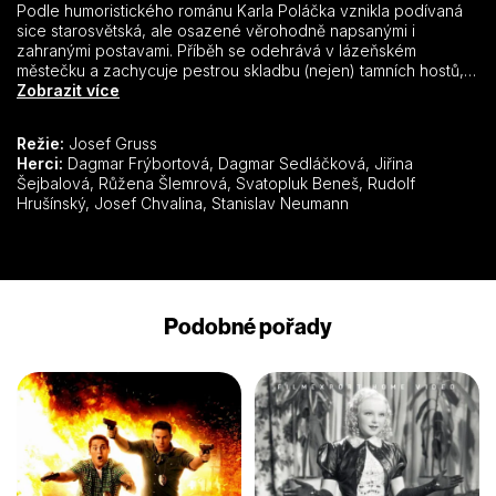
Podle humoristického románu Karla Poláčka vznikla podívaná
sice starosvětská, ale osazené věrohodně napsanými i
zahranými postavami. Příběh se odehrává v lázeňském
městečku a zachycuje pestrou skladbu (nejen) tamních hostů,
jejich různě trapné příhody i směšné touhy. Upoutala třeba
Zobrazit více
řevnivost dvou mladých mužů (Rudolf Hrušínský a Svatopluk
Beneš), kteří vyměňujíce si sociální role onikají, ironickou
Režie:
Josef Gruss
nadsázku nalezneme u manželských rozvratů, ať již muž trpí
Herci:
Dagmar Frýbortová, Dagmar Sedláčková, Jiřina
kvůli odchodu prostopášné ženy nebo naopak je peskován
Šejbalová, Růžena Šlemrová, Svatopluk Beneš, Rudolf
kvůli nevhodné stravě.
Hrušínský, Josef Chvalina, Stanislav Neumann
Podobné pořady