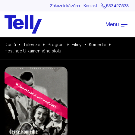
Zákaznická zóna
Kontakt
533 427 533
Menu
Domů
Televize
Program
Filmy
Komedie
Hostinec U kamenného stolu
Pořad aktuálně není v nabídce