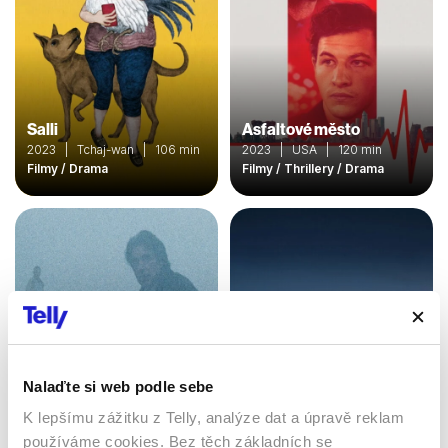
Salli
Asfaltové město
2023 | Tchaj-wan | 106 min
2023 | USA | 120 min
Filmy / Drama
Filmy / Thrillery / Drama
Nalaďte si web podle sebe
Automata
K lepšímu zážitku z Telly, analýze dat a úpravě reklam
Insomnie
2014 | USA, Bulharsko,
používáme cookies. Bez těch základních se