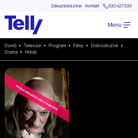
Zákaznická zóna
Kontakt
533 427 533
Menu
Domů
Televize
Program
Filmy
Dobrodružné
Drama
Hrbáč
Pořad aktuálně není v nabídce