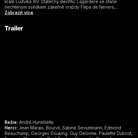
krále Ludvíka XIV. Statečný šlechtic Lagardere se stane
nechtěným svědkem zákeřné vraždy Filipa de Nevers,
spáchané královým oblíbencem Gonzagou, který se tak chtěl
Zobrazit více
zmocnit velkého jmění Neversů. Slíbí umírajícímu, že před
Gonzagovými úklady zachrání jeho malou dcerku Auroru. Slib
Trailer
splní a tajně odveze dítě do Španělska, kde ho vychová. Po
patnácti letech vrátí Auroru šťastné matce, která nikdy
nepřestala věřit, že se jednou se svou dcerou shledá…
Režie:
André Hunebelle
Herci:
Jean Marais, Bourvil, Sabine Sesselmann, Edmond
Beauchamp, Georges Douking, Guy Delorme, Paulette Dubost,