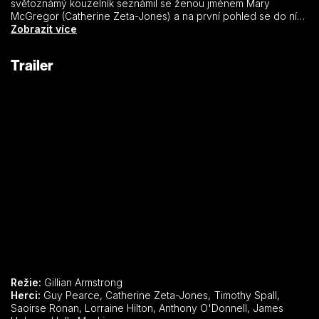
světoznámý kouzelník seznámil se ženou jménem Mary
McGregor (Catherine Zeta-Jones) a na první pohled se do ní
zamiloval. Netušil však, že jeho čerstvá láska není úplně tím, čím
Zobrazit více
se zdá být. Ve skutečnosti je to podvodnice, která chce
Houdiniho (Guy Pearce) podvést a využít k tomu při jedné z
Trailer
kouzelnických seancí „ducha“ jeho matky. Bude se čarovat,
podvádět i milovat.
Režie:
Gillian Armstrong
Herci:
Guy Pearce, Catherine Zeta-Jones, Timothy Spall,
Saoirse Ronan, Lorraine Hilton, Anthony O'Donnell, James