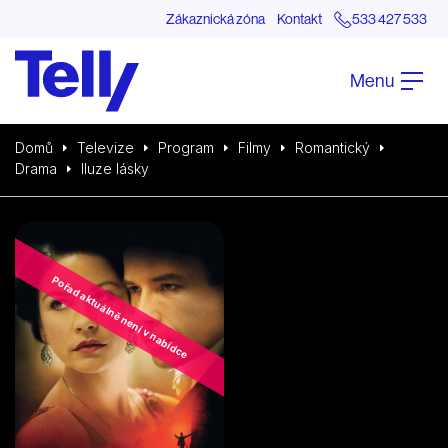
Zákaznická zóna
Kontakt
533 427 533
Menu
Domů
Televize
Program
Filmy
Romantický
Drama
Iluze lásky
Pořad aktuálně není v nabídce