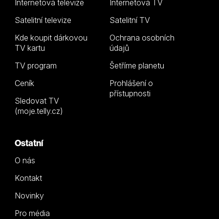
Internetová televize
Internetová TV
Satelitní televize
Satelitní TV
Kde koupit dárkovou
Ochrana osobních
TV kartu
údajů
TV program
Šetříme planetu
Ceník
Prohlášení o
přístupnosti
Sledovat TV
(moje.telly.cz)
Ostatní
O nás
Kontakt
Novinky
Pro média