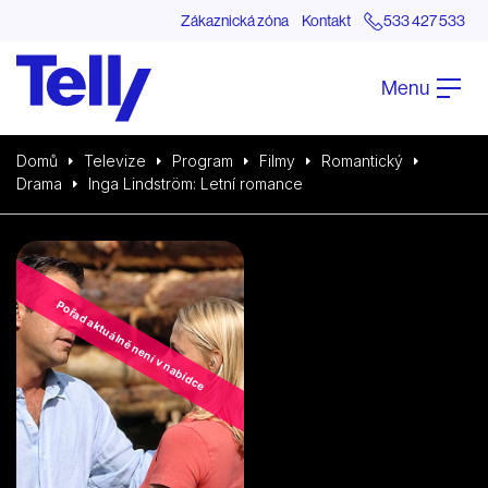
Zákaznická zóna
Kontakt
533 427 533
Menu
Domů
Televize
Program
Filmy
Romantický
Drama
Inga Lindström: Letní romance
Pořad aktuálně není v nabídce