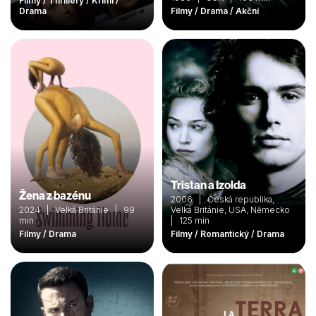
Filmy / Thrillery / Krimi /
Drama
Filmy / Drama / Akční
Tristan a Izolda
Žena z bazénu
2006 | Česká republika,
2024 | Velká Británie | 99
Velká Británie, USA, Německo
min
| 125 min
Filmy / Drama
Filmy / Romantický / Drama