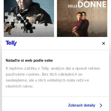
Zúčtování
Země žen
2016 | USA | 128 min
2023 | Itálie | 104 min
Filmy / Drama / Akční
Filmy / Drama
Nalaďte si web podle sebe
K lepšímu zážitku z Telly, analýze dat a úpravě reklam
Sledujte kdekoliv až na 6 zařízeních
používáme cookies. Bez těch základních se
neobejdeme, ale u těch volitelných máte režii ve
vlastních rukou.
Sledovat internetovou televizi jde odkudkoliv
po celé EU, a to až na 6 zařízeních.
Zobrazit detaily