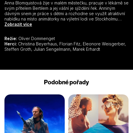
Anna Blomquistová žije v malém městečku, pracuje v lékárně se
svým přítelem Bertilem a jej vášní je sjíždění řek. Anniným
dávným snem je práce s dětmi a rozhodne se využít atraktivní
nabídku na místo animátorky na výletní lodi ve Stockholmu.
Cestou tam však kvůli nedisciplinovanému řidiči havaruje a
Zobrazit více
téměř zmešká důležitou schůzku. Tím řidičem je Robert
Dahlstrom, který přijíždí do města, aby pomohl její matce Silvii,
Režie:
Oliver Dommenget
která společně s Anniným bratrem spravuje pilu. Silvie se
Herci:
Christina Beyerhaus, Florian Fitz, Eleonore Weisgerber,
dostala do finančních problémů, a rodinný podnik se tak ocitl
Steffen Groth, Julian Sengelmann, Marek Erhardt
na pokraji krachu… Anna prožívá šťastné období – získala
vytoužené místo ve Stockholmu a k Robertovi začíná cítit cosi
mnohem silnějšího než jen přátelství. A Robert její city opětuje.
Jejich láska však musí čelit ještě nejedné překážce…
Podobné pořady