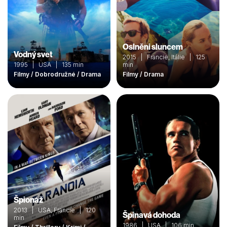
Oslněni sluncem
Vodný svet
2015 | Francie, Itálie | 125
1995 | USA | 135 min
min
Filmy / Dobrodružné / Drama
Filmy / Drama
Špionáž
2013 | USA, Francie | 120
Špinavá dohoda
min
1986 | USA | 106 min