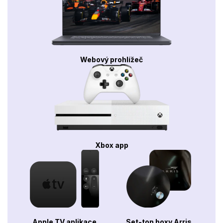
Webový prohlížeč
Xbox app
Apple TV aplikace
Set-top boxy Arris