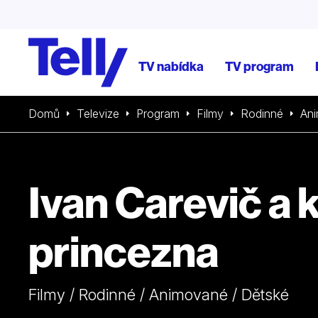
TV nabídka
TV program
Domů
Televize
Program
Filmy
Rodinné
An
Ivan Carevič a 
princezna
Filmy / Rodinné / Animované / Dětské