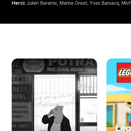
Herci:
Julien Beramis, Marine
Leg