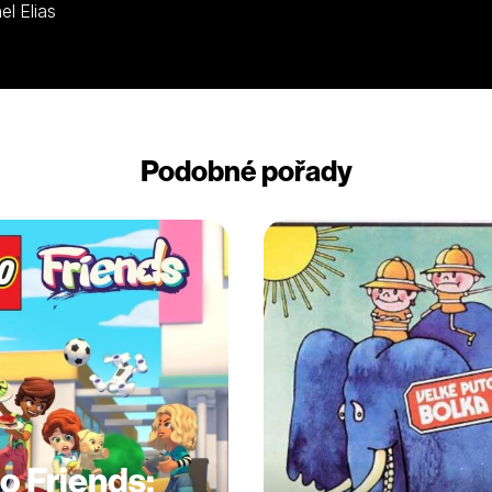
 Griset, Yves Barsacq, Michel Elias
Podobné pořady
o Friends: