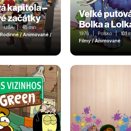
á kapitola –
Velké putov
é začátky
Bolka a Lolk
| USA | 45 min
1978 | Polsko | 101 m
/ Rodinné / Animované /
é
Filmy / Animované