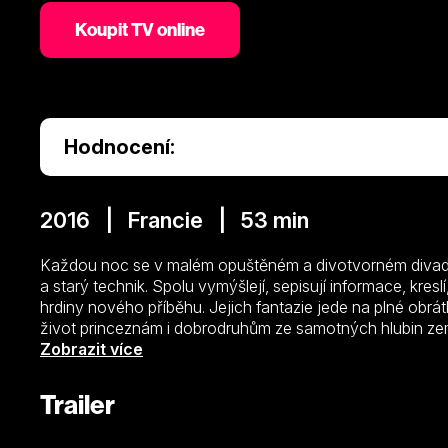
Koupit TV online
Hodnocení:
2016 | Francie | 53 min
Každou noc se v malém opuštěném a divotvorném divadle 
a starý technik. Spolu vymýšlejí, sepisují informace, kresl
hrdiny nového příběhu. Jejich fantazie jede na plné ob
život princeznám i dobrodruhům ze samotných hlubin zem
„Vládkyně příšer“, „Čarodějův učeň“, „Lodní poslíček a k
Zobrazit více
princezna“.
Trailer