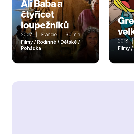
Ali Baba a
čtyřicet
Gre
loupežníků
vel
2007 | Francie | 90 min
2018 |
Filmy / Rodinné / Dětské /
Pohádka
Filmy 