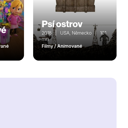
Psí ostrov
vé
2018 | USA, Německo | 101
min
ované
Filmy / Animované