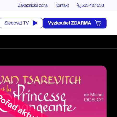
Zákaznická zóna
Kontakt
533 427 533
tevřít
Vyzkoušet ZDARMA
Sledovat TV
yhledávání