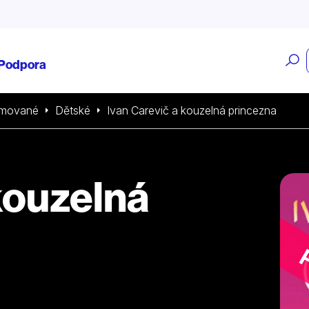
O
Podpora
v
imované
Dětské
Ivan Carevič a kouzelná princezna
kouzelná