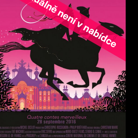
ořad aktuálně není v nabídce