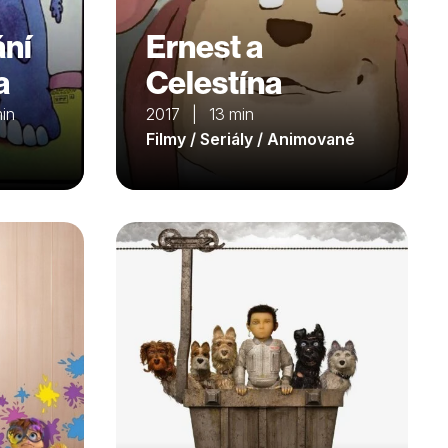
ání
Ernest a
a
Celestína
in
2017 | 13 min
Filmy / Seriály / Animované