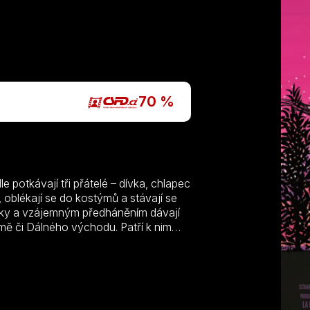
P
70 %
potkávají tři přátelé – dívka, chlapec
í, oblékají se do kostýmů a stávají se
rátky a vzájemným předháněním dávají
ě či Dálného východu. Patří k nim
očka“ nebo „Ivan Carevič a měnící se