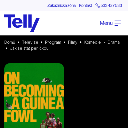
Zákaznická zóna
Kontakt
533 427 533
Menu
Domů
Televize
Program
Filmy
Komedie
Drama
Jak se stát perličkou