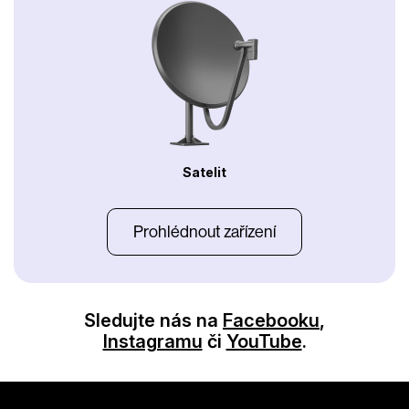
Satelit
Prohlédnout zařízení
Sledujte nás na
Facebooku
,
Instagramu
či
YouTube
.