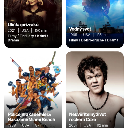
Ulička přízraků
Vodný svet
2021 | USA | 150 min
1995 | USA | 135 min
Filmy / Thrillery / Krimi /
Drama
Filmy / Dobrodružné / Drama
Policejní akademie 5:
Neuvěřitelný život
Nasazení: Miami Beach
rockera Coxe
1988 | USA | 87 min
2007 | USA | 92 min