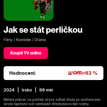
Jak se stát perličkou
Filmy / Komedie / Drama
Koupit TV online
Hodnocení:
63 %
2024 | Irsko | 99 min
Během příprav na pohřeb strýce odhalí Shula se sestřenicemi
skrytá tajemství své zambijské středostavovské rodiny.