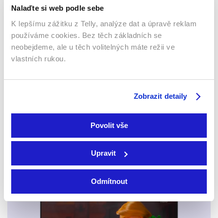
Nalaďte si web podle sebe
K lepšímu zážitku z Telly, analýze dat a úpravě reklam
používáme cookies. Bez těch základních se
neobejdeme, ale u těch volitelných máte režii ve
vlastních rukou.
Salli
Asfaltové město
2023 | Tchaj-wan | 106 min
2023 | USA | 120 min
Filmy / Drama
Filmy / Thrillery / Drama
Zobrazit detaily
Povolit vše
Sledujte kdekoliv až na 6 zařízeních
Upravit
Sledovat internetovou televizi jde odkudkoliv
po celé EU, a to až na 6 zařízeních.
Odmítnout