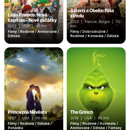
Asterix a Obelix: Ríša
Lego Friends: Nová
stredu
kapitola – Nové začátky
2023 | Francie, Belgie | 112
2023 | USA | 45 min
min
Filmy / Rodinné / Animované /
Filmy / Dobrodružné /
Dětské
Rodinné / Komedie / Dětské
Princezna Nevěsta
The Grinch
1987 | USA | 98 min
2018 | USA | 85 min
Filmy / Rodinné / Dětské /
Filmy / Rodinné / Komedie /
Pohádka
Animované / Dětské / Fantasy