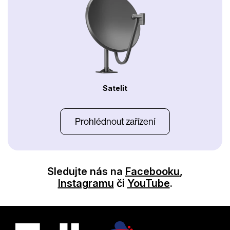
Satelit
Prohlédnout zařízení
Sledujte nás na
Facebooku
,
Instagramu
či
YouTube
.