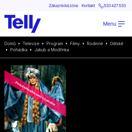
Zákaznická zóna
Kontakt
533 427 533
Menu
Domů
Televize
Program
Filmy
Rodinné
Dětské
Pohádka
Jakub a Modřínka
Pořad aktuálně není v nabídce