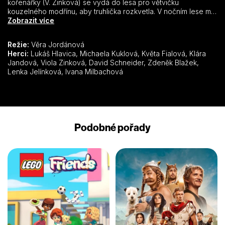
kořenářky (V. Zinková) se vydá do lesa pro větvičku
kouzelného modřínu, aby truhlička rozkvetla. V nočním lese mu
pomůže víla Modřínka (K. Jandová), která má Kubu ráda. Zato
Zobrazit více
pyšná Bára dá Kubovi košem a on málem padne za oběť lesním
vílám. Kdo ho zachrání a která bude jeho nevěstou?
Režie:
Věra Jordánová
Herci:
Lukáš Hlavica, Michaela Kuklová, Květa Fialová, Klára
Jandová, Viola Zinková, David Schneider, Zdeněk Blažek,
Lenka Jelínková, Ivana Milbachová
Podobné pořady