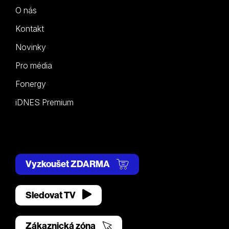
O nás
Kontakt
Novinky
Pro média
Fonergy
iDNES Premium
Vyzkoušet ZDARMA
Sledovat TV
Zákaznická zóna