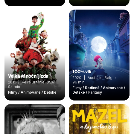
100% vlk
Velká vánoční jízda
2020 | Austrálie, Belgie |
2011 | Velká Británie, USA |
96 min
94 min
Filmy / Rodinné / Animované /
Filmy / Animované / Dětské
Dětské / Fantasy