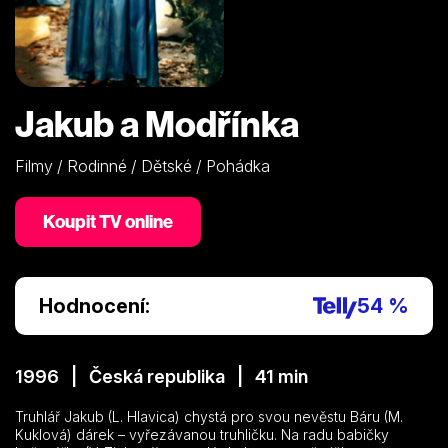
Jakub a Modřínka
Filmy / Rodinné / Dětské / Pohádka
Koupit TV online
Hodnocení:
54 %
1996 | Česká republika | 41 min
Truhlář Jakub (L. Hlavica) chystá pro svou nevěstu Báru (M.
Kuklová) dárek – vyřezávanou truhličku. Na radu babičky