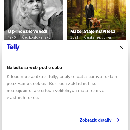
O princezně ve věži
Mazel a tajemství lesa
1970 | Československo |
2021 | Česká republika,
48 min
Německo, Slovensko | 82
min
Filmy / Rodinné / Dětské /
Pohádka
Filmy / Rodinné / Dětské
Nalaďte si web podle sebe
K lepšímu zážitku z Telly, analýze dat a úpravě reklam
Sledujte kdekoliv až na 6 zařízeních
používáme cookies. Bez těch základních se
neobejdeme, ale u těch volitelných máte režii ve
Sledovat internetovou televizi jde odkudkoliv
vlastních rukou.
po celé EU, a to až na 6 zařízeních.
Zobrazit detaily