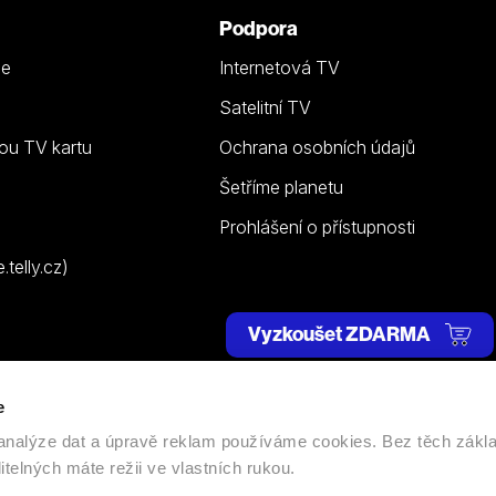
Podpora
ze
Internetová TV
Satelitní TV
ou TV kartu
Ochrana osobních údajů
Šetříme planetu
Prohlášení o přístupnosti
telly.cz)
Vyzkoušet ZDARMA
e
 | Všechna práva vyhrazena. |
Nastavení cookies
, analýze dat a úpravě reklam používáme cookies. Bez těch zákl
itelných máte režii ve vlastních rukou.