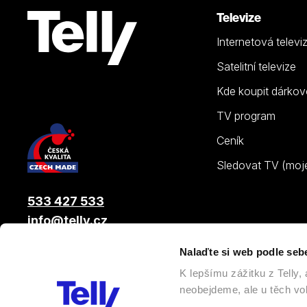
Televize
Internetová televi
Satelitní televize
Kde koupit dárkov
TV program
Ceník
Sledovat TV (moje.
533 427 533
info@telly.cz
Nalaďte si web podle seb
© 2026 |
Telly s.r.o.
, člen skupiny LAMA ENERGY GROUP
K lepšímu zážitku z Telly
neobejdeme, ale u těch vol