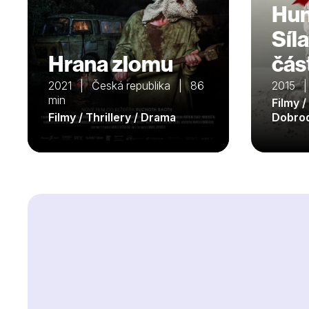
Hun
Síl
Hrana zlomu
čás
2021 | Česká republika | 86
2015 |
min
Filmy / 
Filmy / Thrillery / Drama
Dobro