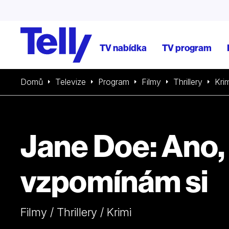
TV nabídka
TV program
Domů
Televize
Program
Filmy
Thrillery
Krim
Jane Doe: Ano,
vzpomínám si
Filmy / Thrillery / Krimi