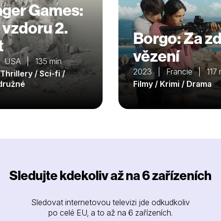
ger Games:
a vzdoru 2.
Borgo: Za z
t
vězení
 USA | 135 min
2023 | Francie | 117 
Thrillery / Sci-fi /
družné
Filmy / Krimi / Drama
Sledujte kdekoliv až na 6 zařízeních
Sledovat internetovou televizi jde odkudkoliv
po celé EU, a to až na 6 zařízeních.