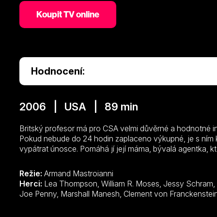
Koupit TV online
Hodnocení:
2006 | USA | 89 min
Britský profesor má pro CSA velmi důvěrné a hodnotné in
Pokud nebude do 24 hodin zaplaceno výkupné, je s ním
vypátrat únosce. Pomáhá jí její máma, bývalá agentka, kt
Režie:
Armand Mastroianni
Herci:
Lea Thompson, William R. Moses, Jessy Schram, Donna Mills, Parry Shen, Theo Rossi,
Joe Penny, Marshall Manesh, Clement von Franckenstei