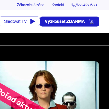
Zákaznická zóna
Kontakt
533 427 533
tevřít
Vyzkoušet ZDARMA
Sledovat TV
yhledávání