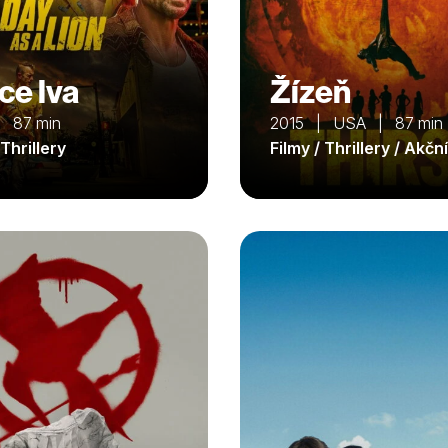
ce lva
Žízeň
 87 min
2015 | USA | 87 min
 Thrillery
Filmy / Thrillery / Akční