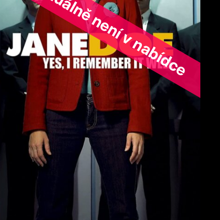
ořad aktuálně není v nabídce