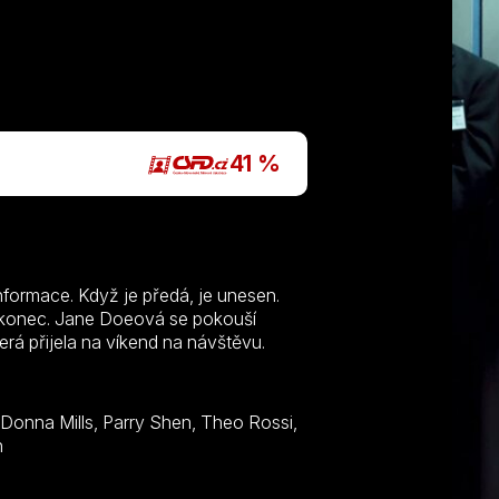
P
41 %
formace. Když je předá, je unesen.
 konec. Jane Doeová se pokouší
erá přijela na víkend na návštěvu.
n