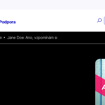
O
Podpora
v
i
Jane Doe: Ano, vzpomínám si