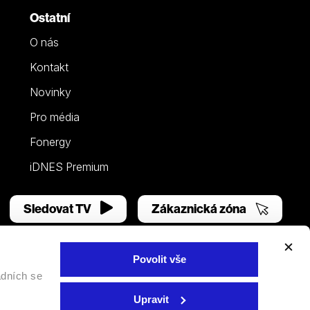
Ostatní
O nás
Kontakt
Novinky
Pro média
Fonergy
iDNES Premium
Sledovat TV
Zákaznická zóna
Povolit vše
adních se
Facebook
YouTube
Instagram
Upravit